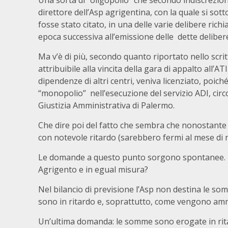
Una sorta di “oligopolio” che secondo indiscrezion
direttore dell’Asp agrigentina, con la quale si so
fosse stato citato, in una delle varie delibere rich
epoca successiva all’emissione delle dette deliber
Ma v’è di più, secondo quanto riportato nello scrit
attribuibile alla vincita della gara di appalto all’AT
dipendenze di altri centri, veniva licenziato, poic
“monopolio” nell’esecuzione del servizio ADI, circ
Giustizia Amministrativa di Palermo.
Che dire poi del fatto che sembra che nonostante
con notevole ritardo (sarebbero fermi al mese di 
Le domande a questo punto sorgono spontanee. I p
Agrigento e in egual misura?
Nel bilancio di previsione l’Asp non destina le so
sono in ritardo e, soprattutto, come vengono ammin
Un’ultima domanda: le somme sono erogate in ritard