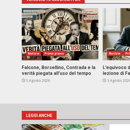
Notizie
Primo piano
Notizie
Pr
Falcone, Borsellino, Contrada e la
L’equivoco d
verità piegata all’uso del tempo
lezione di F
5 Agosto 2026
3 Agosto 202
LEGGI ANCHE