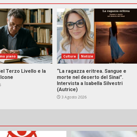
imo piano
Cultura
Notizie
el Terzo Livello e la
“La ragazza eritrea. Sangue e
alcone
morte nel deserto del Sinai”.
Intervista a Isabella Silvestri
6
(Autrice)
3 Agosto 2026