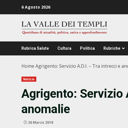
Zum
6 Agosto 2026
Inhalt
springen
Rubrica Salute
Cultura
Politica
Rubriche
Home
Agrigento: Servizio A.D.I. – Tra intrecci e a
Notizie
Agrigento: Servizio A
anomalie
26 Marzo 2018