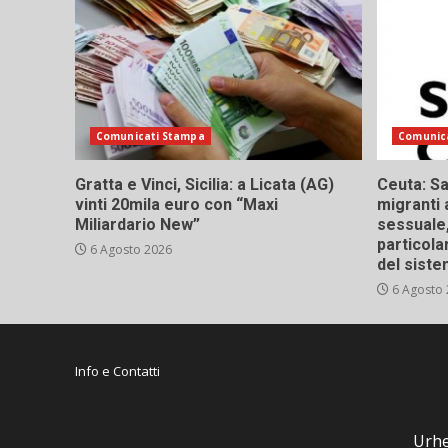
Comunicati Stampa
Comunic
Gratta e Vinci, Sicilia: a Licata (AG)
Ceuta: Sa
vinti 20mila euro con “Maxi
migranti 
Miliardario New”
sessuale,
particola
6 Agosto 2026
del siste
6 Agosto
Info e Contatti
Urhe