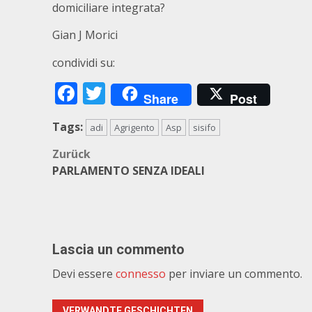
domiciliare integrata?
Gian J Morici
condividi su:
Facebook
Twitter
Share
Post
Tags:
adi
Agrigento
Asp
sisifo
Beitragsnavigation
Zurück
PARLAMENTO SENZA IDEALI
Lascia un commento
Devi essere
connesso
per inviare un commento.
VERWANDTE GESCHICHTEN