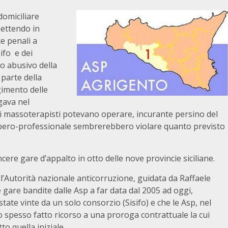
domiciliare
mettendo in
e penali a
ifo e dei
io abusivo della
parte della
lgimento delle
gava nel
i massoterapisti potevano operare, incurante persino del
 libero-professionale sembrerebbero violare quanto previsto
cere gare d’appalto in otto delle nove provincie siciliane.
l’Autorità nazionale anticorruzione, guidata da Raffaele
gare bandite dalle Asp a far data dal 2005 ad oggi,
ate vinte da un solo consorzio (Sisifo) e che le Asp, nel
no spesso fatto ricorso a una proroga contrattuale la cui
o quella iniziale.