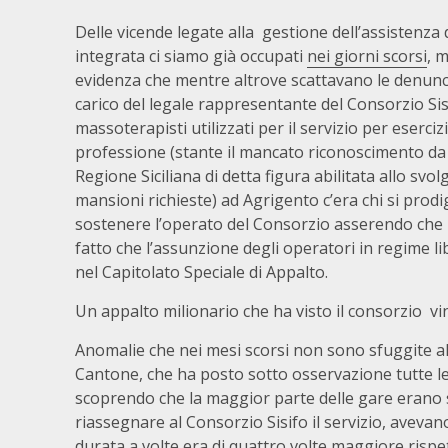
Delle vicende legate alla gestione dell’assistenza 
integrata ci siamo già occupati
nei giorni scorsi
, 
evidenza che mentre altrove scattavano le denunc
carico del legale rappresentante del Consorzio Sis
massoterapisti utilizzati per il servizio per eserciz
professione (stante il mancato riconoscimento da 
Regione Siciliana di detta figura abilitata allo svo
mansioni richieste) ad Agrigento c’era chi si prodi
sostenere l’operato del Consorzio asserendo che 
fatto che l’assunzione degli operatori in regime
nel Capitolato Speciale di Appalto.
Un appalto milionario che ha visto il consorzio vin
Anomalie che nei mesi scorsi non sono sfuggite al
Cantone, che ha posto sotto osservazione tutte le 
scoprendo che la maggior parte delle gare erano st
riassegnare al Consorzio Sisifo il servizio, aveva
durata a volte era di quattro volte maggiore rispett