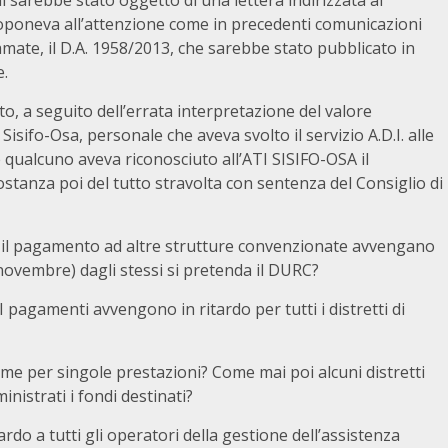
i sarebbe stato oggetto di una lettera indirizzata al
ttoponeva all’attenzione come in precedenti comunicazioni
iamate, il D.A. 1958/2013, che sarebbe stato pubblicato in
e.
to, a seguito dell’errata interpretazione del valore
I Sisifo-Osa, personale che aveva svolto il servizio A.D.I. alle
hé qualcuno aveva riconosciuto all’ATI SISIFO-OSA il
ostanza poi del tutto stravolta con sentenza del Consiglio di
 il pagamento ad altre strutture convenzionate avvengano
novembre) dagli stessi si pretenda il DURC?
agamenti avvengono in ritardo per tutti i distretti di
mme per singole prestazioni? Come mai poi alcuni distretti
istrati i fondi destinati?
o a tutti gli operatori della gestione dell’assistenza