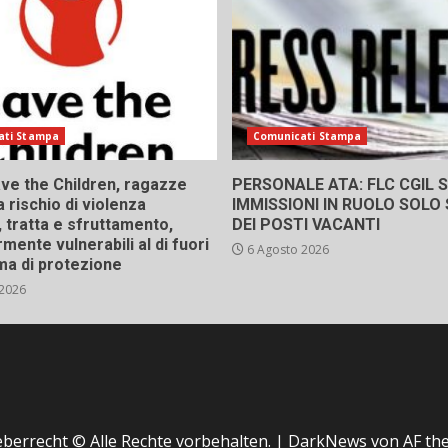
ati Stampa
Comunicati Stampa
ve the Children, ragazze
PERSONALE ATA: FLC CGIL SI
a rischio di violenza
IMMISSIONI IN RUOLO SOLO
 tratta e sfruttamento,
DEI POSTI VACANTI
rmente vulnerabili al di fuori
6 Agosto 2026
ma di protezione
 2026
berrecht © Alle Rechte vorbehalten.
|
DarkNews
von AF th