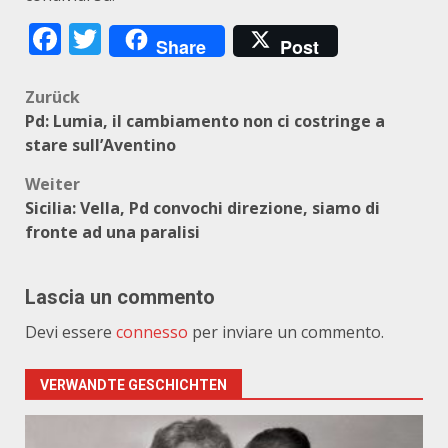
Facebook
Twitter
Share
Post
Beitragsnavigation
Zurück
Pd: Lumia, il cambiamento non ci costringe a
stare sull’Aventino
Weiter
Sicilia: Vella, Pd convochi direzione, siamo di
fronte ad una paralisi
Lascia un commento
Devi essere
connesso
per inviare un commento.
VERWANDTE GESCHICHTEN