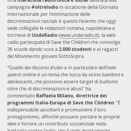
Una
maratona radiofonica e social
dedicata alla
campagna
#oltrelodio
in occasione della Giornata
internazionale per l’eliminazione delle
discriminazioni razziali: è questo l’evento che oggi
vede collegate le redazioni romana, napoletana e
torinese di
UndeRadio
(
www.underadio.it
), la web
radio partecipata di Save the Children che coinvolge
36 scuole dando voce a
2.000 studenti
e ai ragazzi
del Movimento giovani SottoSopra.
“Quello dei discorsi d’odio e in particolare dell’
hate
speech
online è un tema che tocca da vicino bambini e
adolescenti, che possono essere target di bullismo
oltre che di discriminazioni e abusi” ha
commentato
Raffaela Milano, direttrice dei
programmi Italia-Europa di Save the Children
. “È
indispensabile ascoltarli e promuovere il loro
protagonismo, affinché possano portare le proprie
idee e fornire un contributo sostanziale nella
battaglia contro l’odio, che li vede direttamente