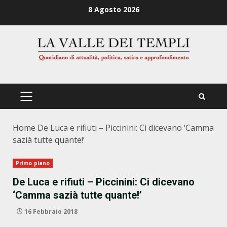
Zum
8 Agosto 2026
Inhalt
springen
PRIMÄRES
MENÜ
Home
De Luca e rifiuti – Piccinini: Ci dicevano ‘Camma
sazià tutte quante!’
Primo piano
De Luca e rifiuti – Piccinini: Ci dicevano
‘Camma sazià tutte quante!’
16 Febbraio 2018