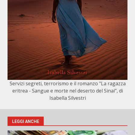
Servizi segreti, terrorismo e il romanzo "La ragazza
eritrea - Sangue e morte nel deserto del Sinai", di
Isabella Silvestri
LEGGI ANCHE