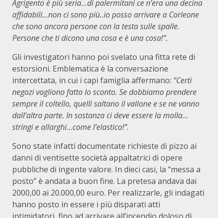
Agrigento è più seria…di palermitani ce n’era una decina
affidabili…non ci sono più..io posso arrivare a Corleone
che sono ancora persone con la testa sulle spalle.
Persone che ti dicono una cosa e è una cosa!”.
Gli investigatori hanno poi svelato una fitta rete di
estorsioni. Emblematica è la conversazione
intercettata, in cui i capi famiglia affermano:
“Certi
negozi vogliono fatto lo sconto. Se dobbiamo prendere
sempre il coltello, quelli saltano il vallone e se ne vanno
dall’altra parte. In sostanza ci deve essere la molla…
stringi e allarghi…come l’elastico!”.
Sono state infatti documentate richieste di pizzo ai
danni di ventisette società appaltatrici di opere
pubbliche di ingente valore. In dieci casi, la “messa a
posto” è andata a buon fine. La pretesa andava dai
2000,00 ai 20.000,00 euro. Per realizzarle, gli indagati
hanno posto in essere i più disparati atti
intimidatori, fino ad arrivare all’incendio doloso di