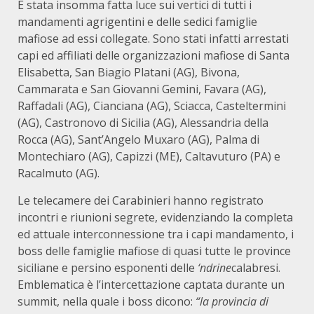
È stata insomma fatta luce sui vertici di tutti i
mandamenti agrigentini e delle sedici famiglie
mafiose ad essi collegate. Sono stati infatti arrestati
capi ed affiliati delle organizzazioni mafiose di Santa
Elisabetta, San Biagio Platani (AG), Bivona,
Cammarata e San Giovanni Gemini, Favara (AG),
Raffadali (AG), Cianciana (AG), Sciacca, Casteltermini
(AG), Castronovo di Sicilia (AG), Alessandria della
Rocca (AG), Sant’Angelo Muxaro (AG), Palma di
Montechiaro (AG), Capizzi (ME), Caltavuturo (PA) e
Racalmuto (AG).
Le telecamere dei Carabinieri hanno registrato
incontri e riunioni segrete, evidenziando la completa
ed attuale interconnessione tra i capi mandamento, i
boss delle famiglie mafiose di quasi tutte le province
siciliane e persino esponenti delle
‘ndrine
calabresi.
Emblematica è l’intercettazione captata durante un
summit, nella quale i boss dicono:
“la provincia di