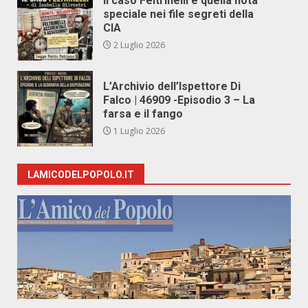
Il caso Feltrinelli e quella nota
speciale nei file segreti della
CIA
2 Luglio 2026
L’Archivio dell’Ispettore Di
Falco | 46909 -Episodio 3 – La
farsa e il fango
1 Luglio 2026
LAMICODELPOPOLO.IT