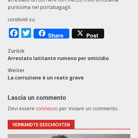
purissima nel portabagagli.
condividi su:
Facebook
Twitter
Share
Post
Beitragsnavigation
Zurück
Arrestato latitante rumeno per omicidio
Weiter
La corruzione è un reato grave
Lascia un commento
Devi essere
connesso
per inviare un commento.
VERWANDTE GESCHICHTEN