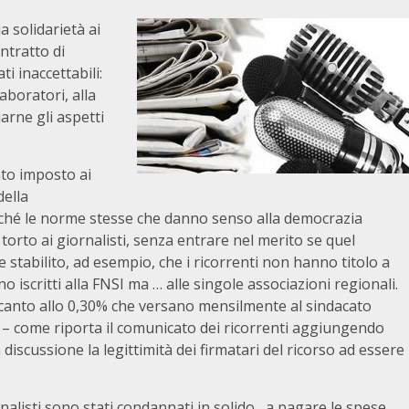
a solidarietà ai
ntratto di
ti inaccettabili:
aboratori, alla
arne gli aspetti
ato imposto ai
della
nché le norme stesse che danno senso alla democrazia
 torto ai giornalisti, senza entrare nel merito se quel
 stabilito, ad esempio, che i ricorrenti non hanno titolo a
iscritti alla FNSI ma … alle singole associazioni regionali.
accanto allo 0,30% che versano mensilmente al sindacato
I.” – come riporta il comunicato dei ricorrenti aggiungendo
scussione la legittimità dei firmatari del ricorso ad essere
alisti sono stati condannati in solido, a pagare le spese