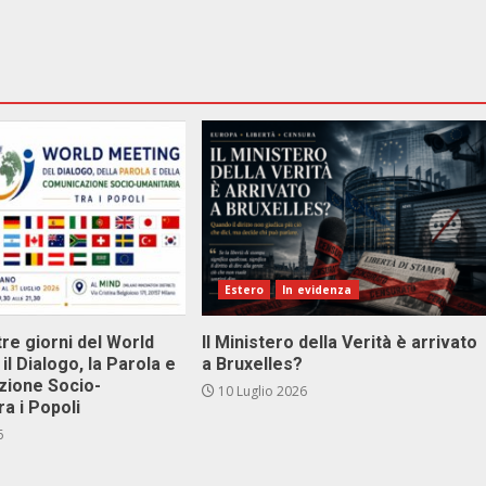
Estero
In evidenza
tre giorni del World
Il Ministero della Verità è arrivato
il Dialogo, la Parola e
a Bruxelles?
zione Socio-
10 Luglio 2026
ra i Popoli
6