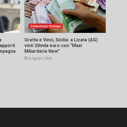
Comunicati Stampa
a
Gratta e Vinci, Sicilia: a Licata (AG)
rapporti
vinti 20mila euro con “Maxi
campagna
Miliardario New”
6 Agosto 2026