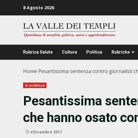
Zum
8 Agosto 2026
Inhalt
springen
Rubrica Salute
Cultura
Politica
Rubriche
Home
Pesantissima sentenza contro giornalisti c
In evidenza
Pesantissima senten
che hanno osato cont
4 Dicembre 2017