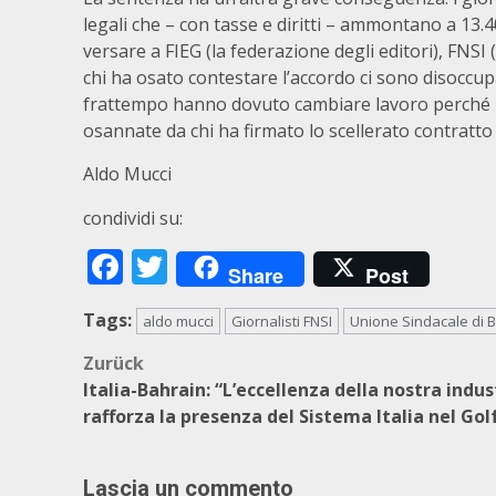
legali che – con tasse e diritti – ammontano a 13.4
versare a FIEG (la federazione degli editori), FNSI
chi ha osato contestare l’accordo ci sono disoccupa
frattempo hanno dovuto cambiare lavoro perché n
osannate da chi ha firmato lo scellerato contratto
Aldo Mucci
condividi su:
Facebook
Twitter
Share
Post
Tags:
aldo mucci
Giornalisti FNSI
Unione Sindacale di 
Beitragsnavigation
Zurück
Italia-Bahrain: “L’eccellenza della nostra indus
rafforza la presenza del Sistema Italia nel Gol
Lascia un commento