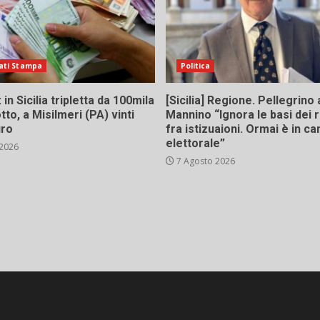
ati Stampa
Politica
in Sicilia tripletta da 100mila
[Sicilia] Regione. Pellegrino 
tto, a Misilmeri (PA) vinti
Mannino “Ignora le basi dei 
uro
fra istizuaioni. Ormai è in 
elettorale”
 2026
7 Agosto 2026