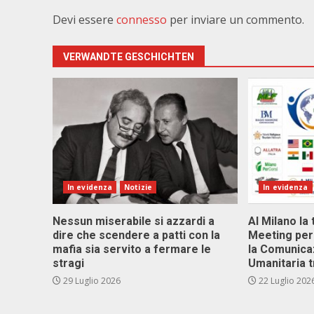
Devi essere
connesso
per inviare un commento.
VERWANDTE GESCHICHTEN
In evidenza
Notizie
In evidenza
Nessun miserabile si azzardi a
Al Milano la 
dire che scendere a patti con la
Meeting per 
mafia sia servito a fermare le
la Comunica
stragi
Umanitaria t
29 Luglio 2026
22 Luglio 202