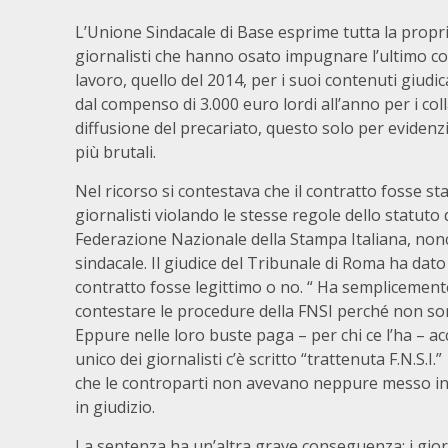
L’Unione Sindacale di Base esprime tutta la propri
giornalisti che hanno osato impugnare l’ultimo co
lavoro, quello del 2014, per i suoi contenuti giudica
dal compenso di 3.000 euro lordi all’anno per i coll
diffusione del precariato, questo solo per evidenzi
più brutali.
Nel ricorso si contestava che il contratto fosse st
giornalisti violando le stesse regole dello statuto 
Federazione Nazionale della Stampa Italiana, no
sindacale. Il giudice del Tribunale di Roma ha dato
contratto fosse legittimo o no. “ Ha semplicemente
contestare le procedure della FNSI perché non sono 
Eppure nelle loro buste paga – per chi ce l’ha – 
unico dei giornalisti c’è scritto “trattenuta F.N.S.
che le controparti non avevano neppure messo in di
in giudizio.
La sentenza ha un’altra grave conseguenza: i giorn