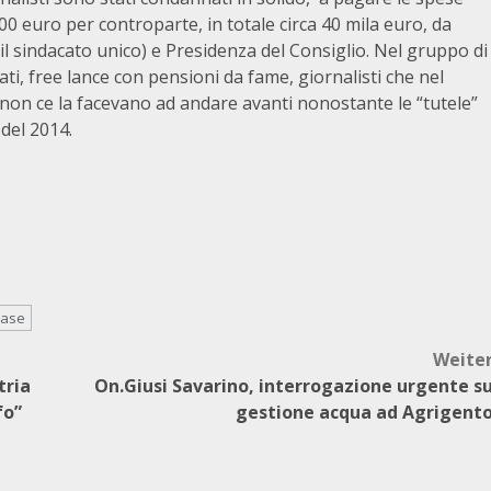
00 euro per controparte, in totale circa 40 mila euro, da
 (il sindacato unico) e Presidenza del Consiglio. Nel gruppo di
ti, free lance con pensioni da fame, giornalisti che nel
on ce la facevano ad andare avanti nonostante le “tutele”
 del 2014.
Base
Weite
tria
On.Giusi Savarino, interrogazione urgente s
fo”
gestione acqua ad Agrigent