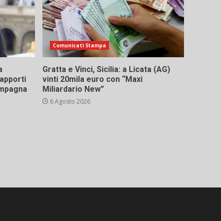
Comunicati Stampa
a
Gratta e Vinci, Sicilia: a Licata (AG)
rapporti
vinti 20mila euro con “Maxi
campagna
Miliardario New”
6 Agosto 2026