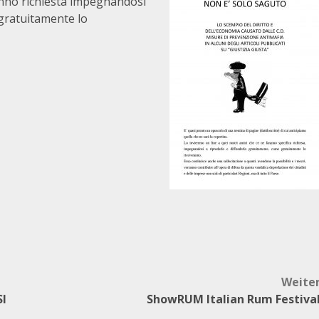
aranno richiesta impegnandosi
 gratuitamente lo
Weite
I
ShowRUM Italian Rum Festiva