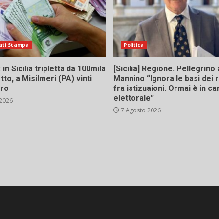
ati Stampa
Politica
in Sicilia tripletta da 100mila
[Sicilia] Regione. Pellegrino 
tto, a Misilmeri (PA) vinti
Mannino “Ignora le basi dei 
uro
fra istizuaioni. Ormai è in 
elettorale”
 2026
7 Agosto 2026