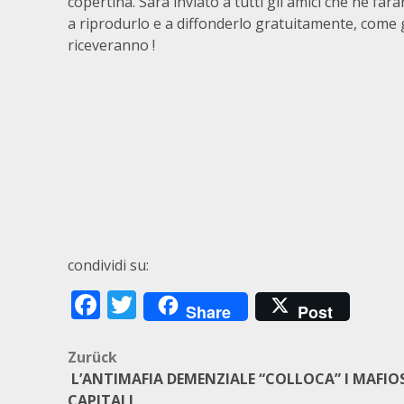
copertina. Sarà inviato a tutti gli amici che ne f
a riprodurlo e a diffonderlo gratuitamente, come
riceveranno !
condividi su:
Facebook
Twitter
Share
Post
Beitragsnavigation
Zurück
L’ANTIMAFIA DEMENZIALE “COLLOCA” I MAFIOS
CAPITALI