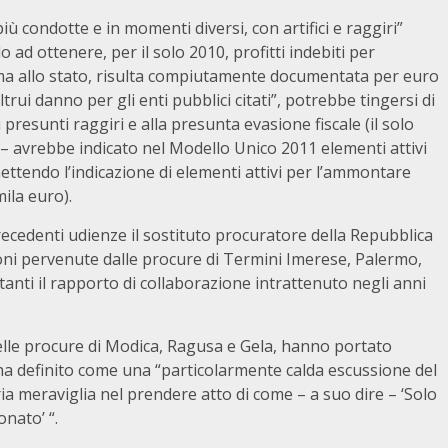
più condotte e in momenti diversi, con artifici e raggiri”
 ad ottenere, per il solo 2010, profitti indebiti per
mma allo stato, risulta compiutamente documentata per euro
trui danno per gli enti pubblici citati”, potrebbe tingersi di
i presunti raggiri e alla presunta evasione fiscale (il solo
 – avrebbe indicato nel Modello Unico 2011 elementi attivi
ettendo l’indicazione di elementi attivi per l’ammontare
ila euro).
recedenti udienze il sostituto procuratore della Repubblica
i pervenute dalle procure di Termini Imerese, Palermo,
tanti il rapporto di collaborazione intrattenuto negli anni
 delle procure di Modica, Ragusa e Gela, hanno portato
e ha definito come una “particolarmente calda escussione del
ia meraviglia nel prendere atto di come – a suo dire – ‘Solo
nato’ “.