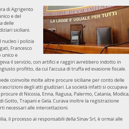
ura di Agrigento
unico e del
a delle
ziari siciliani.
 nucleo i polizia
agati, Francesco
 unico e
eva il servizio, con artifici e raggiri avrebbero indotto in
usto profitto, da cui l’accusa di truffa ed evasione fiscale.
vede coinvolte molte altre procure siciliane per conto delle
ascrizioni degli atti giudiziari. La società infatti si occupava
le procure di Nicosia, Enna, Ragusa, Palermo, Catania, Modica
i Gotto, Trapani e Gela. Curava inoltre la registrazione
ti necessari alle intercettazioni.
ia, il processo ai responsabili della Sinav Srl, è ormai alle