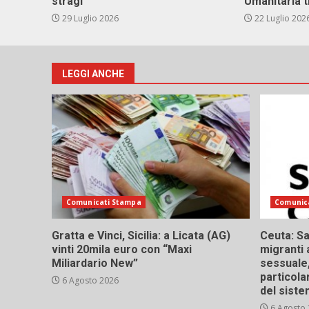
stragi
Umanitaria t
29 Luglio 2026
22 Luglio 202
LEGGI ANCHE
Comunicati Stampa
Comunic
Gratta e Vinci, Sicilia: a Licata (AG)
Ceuta: Sa
vinti 20mila euro con “Maxi
migranti 
Miliardario New”
sessuale,
particola
6 Agosto 2026
del siste
6 Agosto