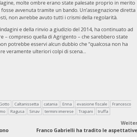
ndagine, molte ombre erano state palesate proprio in merito
che fosse avvenuta tramite un bando. Un’assegnazione diretta
ti, non avrebbe avuto tutti i crismi della regolarità.
 indagini e della rinvio a giudizio del 2014, ha continuato ad
cure – compreso quella di Agrigento – che sarebbero state
 non potrebbe esservi alcun dubbio che “qualcosa non ha
re veramente ulteriori colpi di scena…
Gotto
Caltanissetta
catania
Enna
evasione fiscale
Francesco
rmo
Ragusa
Sinav
termini imerese
Trapani
truffa
Weite
vono
Franco Gabrielli ha tradito le aspettativ