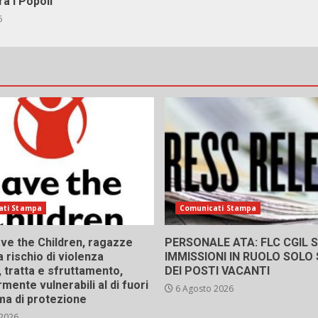
ra i Popoli
6
ati Stampa
Comunicati Stampa
ve the Children, ragazze
PERSONALE ATA: FLC CGIL SI
a rischio di violenza
IMMISSIONI IN RUOLO SOLO
 tratta e sfruttamento,
DEI POSTI VACANTI
rmente vulnerabili al di fuori
6 Agosto 2026
ma di protezione
 2026