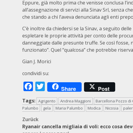
Eppure, già molto prima che venisse conclusa l’i
all’assegnazione di servizi alla Sinav Srl, senza 
che stando a chi l’aveva denunciata agli enti prepos
C’è inoltre da chiedersi se la Sinav, a seguito delle
espletare le proprie attività per conto delle pro
danneggiate dalle presunte truffe. Se così fosse,
funzionato”. Quel “qualcosa” che potrebbe riserva
Gian J. Morici
condividi su:
Facebook
Twitter
Share
Post
Tags:
Agrigento
Andrea Maggioni
Barcellona Pozzo di 
Palumbo
gela
Maria Palumbo
Modica
Nicosia
pale
Beitragsnavigation
Zurück
Ryanair cancella migliaia di voli: ecco cosa de