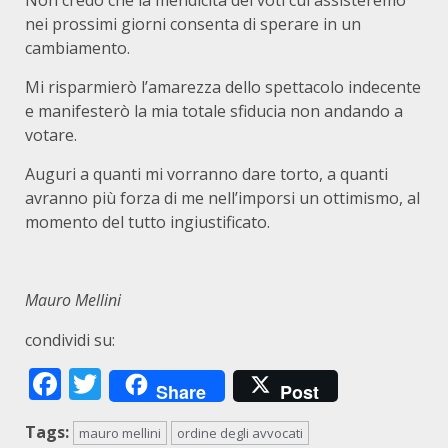
Non credo che la mendicità dei voti cui assisteremo
nei prossimi giorni consenta di sperare in un
cambiamento.
Mi risparmierò l’amarezza dello spettacolo indecente
e manifesterò la mia totale sfiducia non andando a
votare.
Auguri a quanti mi vorranno dare torto, a quanti
avranno più forza di me nell’imporsi un ottimismo, al
momento del tutto ingiustificato.
Mauro Mellini
condividi su:
Facebook
Twitter
Share
Post
Tags:
mauro mellini
ordine degli avvocati