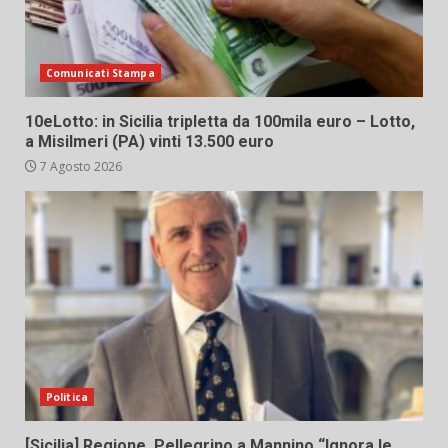
Comunicati Stampa
10eLotto: in Sicilia tripletta da 100mila euro – Lotto,
a Misilmeri (PA) vinti 13.500 euro
7 Agosto 2026
Politica
[Sicilia] Regione. Pellegrino a Mannino “Ignora le