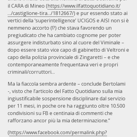
il CARA di Mineo (
https://www.ilfattoquotidiano.it/
…/castiglione-tira…/1812667/
) e pur essendo stato ai
vertici della ‘superintelligence’ UCIGOS e AISI non si è
nemmeno accorto (!?) che stava favorendo un
pregiudicato che ha cambiato cognome per poter
assurgere indisturbato sino al cuore del Viminale –
dopo essere stato vice capo di gabinetto di Veltroni e
capo della polizia provinciale di Zingaretti – e che
contemporaneamente frequentava veri e propri
criminali/corruttori…
Ma la fiaccola sembra ardente – conclude Bertolami
-, visto che l’articolo del Fatto Quotidiano sulla mia
ingiustificabile sospensione disciplinare dal servizio
per 11 mesi, in poche ore ha raggiunto oltre 10.500
condivisioni su FB e centinaia di commenti che
rafforzano ancor più la mia determinazione.”
(
https://www.facebook.com/permalink.php?