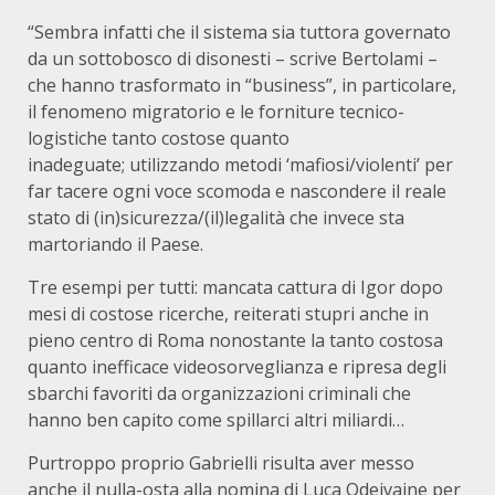
“Sembra infatti che il sistema sia tuttora governato
da un sottobosco di disonesti – scrive Bertolami –
che hanno trasformato in “business”, in particolare,
il fenomeno migratorio e le forniture tecnico-
logistiche tanto costose quanto
inadeguate; utilizzando metodi ‘mafiosi/violenti’ per
far tacere ogni voce scomoda e nascondere il reale
stato di (in)sicurezza/(il)legalità che invece sta
martoriando il Paese.
Tre esempi per tutti: mancata cattura di Igor dopo
mesi di costose ricerche, reiterati stupri anche in
pieno centro di Roma nonostante la tanto costosa
quanto inefficace videosorveglianza e ripresa degli
sbarchi favoriti da organizzazioni criminali che
hanno ben capito come spillarci altri miliardi…
Purtroppo proprio Gabrielli risulta aver messo
anche il nulla-osta alla nomina di Luca Odeivaine per