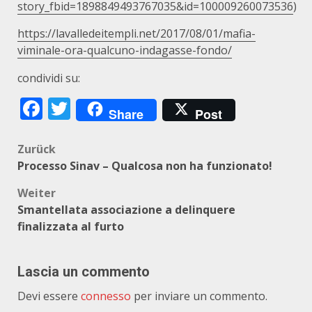
story_fbid=1898849493767035&id=100009260073536
)
https://lavalledeitempli.net/2017/08/01/mafia-
viminale-ora-qualcuno-indagasse-fondo/
condividi su:
Facebook
Twitter
Share
Post
Beitragsnavigation
Zurück
Processo Sinav – Qualcosa non ha funzionato!
Weiter
Smantellata associazione a delinquere
finalizzata al furto
Lascia un commento
Devi essere
connesso
per inviare un commento.