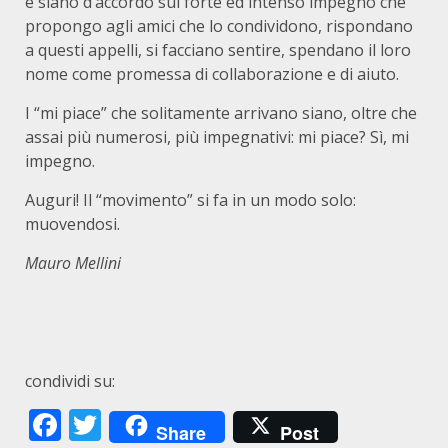
e siano d’accordo sul forte ed intenso impegno che
propongo agli amici che lo condividono, rispondano
a questi appelli, si facciano sentire, spendano il loro
nome come promessa di collaborazione e di aiuto.
I “mi piace” che solitamente arrivano siano, oltre che
assai più numerosi, più impegnativi: mi piace? Sì, mi
impegno.
Auguri! Il “movimento” si fa in un modo solo:
muovendosi.
Mauro Mellini
condividi su:
Facebook
Twitter
Share
Post