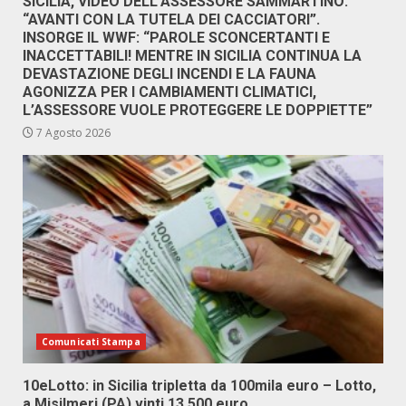
SICILIA, VIDEO DELL’ASSESSORE SAMMARTINO:
“AVANTI CON LA TUTELA DEI CACCIATORI”.
INSORGE IL WWF: “PAROLE SCONCERTANTI E
INACCETTABILI! MENTRE IN SICILIA CONTINUA LA
DEVASTAZIONE DEGLI INCENDI E LA FAUNA
AGONIZZA PER I CAMBIAMENTI CLIMATICI,
L’ASSESSORE VUOLE PROTEGGERE LE DOPPIETTE”
7 Agosto 2026
Comunicati Stampa
10eLotto: in Sicilia tripletta da 100mila euro – Lotto,
a Misilmeri (PA) vinti 13.500 euro