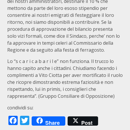
dei nostri amministratori, destinare il 10 % che
mettono da parte del loro esoso stipendio per
consentire ai nostri emigrati di festeggiare il loro
ritorno, noi siamo disponibili a contribuire. Se la
procedura di approvazione del bilancio presenta
solo vizi formali, come dice il Sindaco, perche’ non lo
fa approvare in tempi celeri al Commissario della
Regione e da seguito alla festa di ferragosto.
Lo “s c a r i c a b a r i l e” non funziona. Il trucco lo
hanno capito anche i cittadini. Chiudiamo facendo i
complimenti a Vito Ciotta per aver mortificato il ruolo
che ricopre dimostrando estrema faziosità e non
rispettando, lui in primis, i consiglieri che
rappresenta”. (Gruppo Consiliare di Opposizione)
condividi su:
Facebook
Twitter
Share
Post