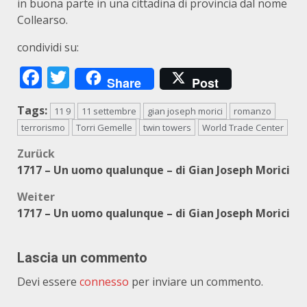
in buona parte in una cittadina di provincia dal nome
Collearso.
condividi su:
Facebook
Twitter
Share
Post
Tags:
11 9
11 settembre
gian joseph morici
romanzo
terrorismo
Torri Gemelle
twin towers
World Trade Center
Beitragsnavigation
Zurück
1717 – Un uomo qualunque – di Gian Joseph Morici
Weiter
1717 – Un uomo qualunque – di Gian Joseph Morici
Lascia un commento
Devi essere
connesso
per inviare un commento.