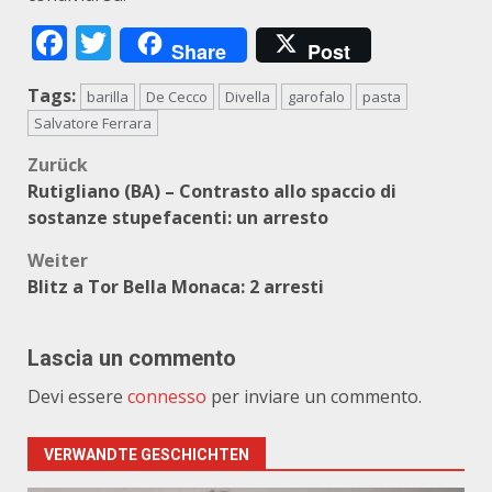
Facebook
Twitter
Share
Post
Tags:
barilla
De Cecco
Divella
garofalo
pasta
Salvatore Ferrara
Beitragsnavigation
Zurück
Rutigliano (BA) – Contrasto allo spaccio di
sostanze stupefacenti: un arresto
Weiter
Blitz a Tor Bella Monaca: 2 arresti
Lascia un commento
Devi essere
connesso
per inviare un commento.
VERWANDTE GESCHICHTEN