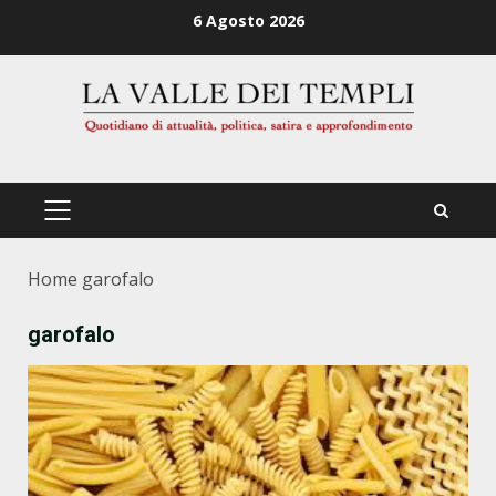
Zum
6 Agosto 2026
Inhalt
springen
PRIMÄRES
MENÜ
Home
garofalo
garofalo