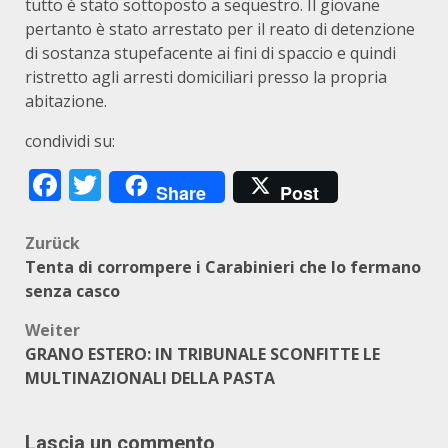
tutto è stato sottoposto a sequestro. Il giovane
pertanto è stato arrestato per il reato di detenzione
di sostanza stupefacente ai fini di spaccio e quindi
ristretto agli arresti domiciliari presso la propria
abitazione.
condividi su:
Facebook
Twitter
Share
Post
Beitragsnavigation
Zurück
Tenta di corrompere i Carabinieri che lo fermano
senza casco
Weiter
GRANO ESTERO: IN TRIBUNALE SCONFITTE LE
MULTINAZIONALI DELLA PASTA
Lascia un commento