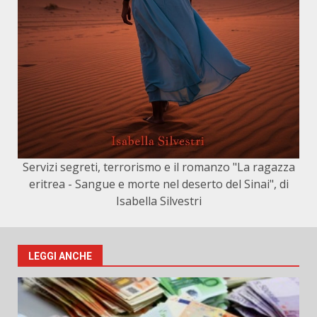
Servizi segreti, terrorismo e il romanzo "La ragazza
eritrea - Sangue e morte nel deserto del Sinai", di
Isabella Silvestri
LEGGI ANCHE