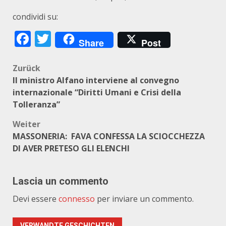
condividi su:
Facebook
Twitter
Share
Post
Beitragsnavigation
Zurück
Il ministro Alfano interviene al convegno
internazionale “Diritti Umani e Crisi della
Tolleranza”
Weiter
MASSONERIA: FAVA CONFESSA LA SCIOCCHEZZA
DI AVER PRETESO GLI ELENCHI
Lascia un commento
Devi essere
connesso
per inviare un commento.
VERWANDTE GESCHICHTEN