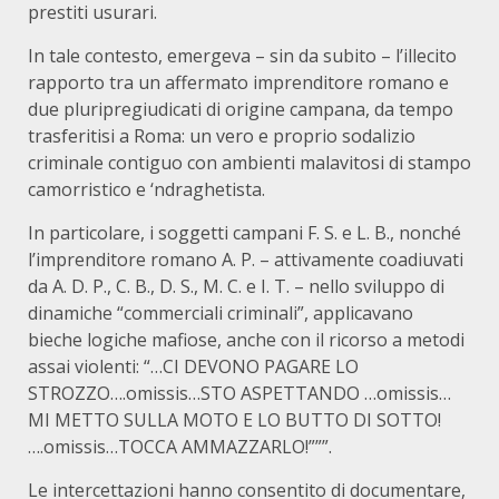
prestiti usurari.
In tale contesto, emergeva – sin da subito – l’illecito
rapporto tra un affermato imprenditore romano e
due pluripregiudicati di origine campana, da tempo
trasferitisi a Roma: un vero e proprio sodalizio
criminale contiguo con ambienti malavitosi di stampo
camorristico e ‘ndraghetista.
In particolare, i soggetti campani F. S. e L. B., nonché
l’imprenditore romano A. P. – attivamente coadiuvati
da A. D. P., C. B., D. S., M. C. e I. T. – nello sviluppo di
dinamiche “commerciali criminali”, applicavano
bieche logiche mafiose, anche con il ricorso a metodi
assai violenti: “…CI DEVONO PAGARE LO
STROZZO….omissis…STO ASPETTANDO …omissis…
MI METTO SULLA MOTO E LO BUTTO DI SOTTO!
….omissis…TOCCA AMMAZZARLO!”””.
Le intercettazioni hanno consentito di documentare,