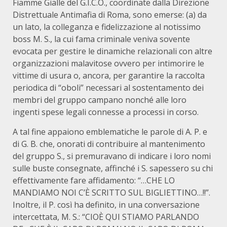
Fiamme Gialle del G.I.C.O., coordinate dalla Direzione
Distrettuale Antimafia di Roma, sono emerse: (a) da
un lato, la colleganza e fidelizzazione al notissimo
boss M. S., la cui fama criminale veniva sovente
evocata per gestire le dinamiche relazionali con altre
organizzazioni malavitose ovvero per intimorire le
vittime di usura o, ancora, per garantire la raccolta
periodica di “oboli” necessari al sostentamento dei
membri del gruppo campano nonché alle loro
ingenti spese legali connesse a processi in corso.
A tal fine appaiono emblematiche le parole di A. P. e
di G. B. che, onorati di contribuire al mantenimento
del gruppo S., si premuravano di indicare i loro nomi
sulle buste consegnate, affinché i S. sapessero su chi
effettivamente fare affidamento: “…CHE LO
MANDIAMO NOI C’È SCRITTO SUL BIGLIETTINO…!!”.
Inoltre, il P. così ha definito, in una conversazione
intercettata, M. S.: “CIOÈ QUI STIAMO PARLANDO