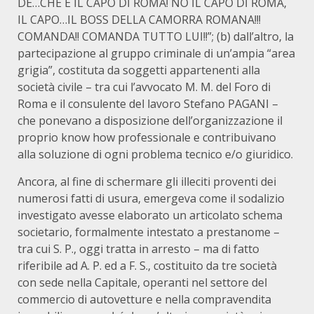
DE…CHE È IL CAPO DI ROMA! NO IL CAPO DI ROMA,
IL CAPO…IL BOSS DELLA CAMORRA ROMANA!!!
COMANDA!! COMANDA TUTTO LUI!!”; (b) dall’altro, la
partecipazione al gruppo criminale di un’ampia “area
grigia”, costituta da soggetti appartenenti alla
società civile – tra cui l’avvocato M. M. del Foro di
Roma e il consulente del lavoro Stefano PAGANI –
che ponevano a disposizione dell’organizzazione il
proprio know how professionale e contribuivano
alla soluzione di ogni problema tecnico e/o giuridico.
Ancora, al fine di schermare gli illeciti proventi dei
numerosi fatti di usura, emergeva come il sodalizio
investigato avesse elaborato un articolato schema
societario, formalmente intestato a prestanome –
tra cui S. P., oggi tratta in arresto – ma di fatto
riferibile ad A. P. ed a F. S., costituito da tre società
con sede nella Capitale, operanti nel settore del
commercio di autovetture e nella compravendita