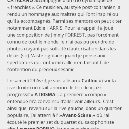
CATALANO
accompagné d’un trio dynamique de
« frenchies ». Ce musicien, au style post-coltranien, a
rendu un hommage aux maîtres qui l’ont inspiré ou
qu’il a accompagnés. Parmi ses mentors on peut citer
notamment Eddie HARRIS. Pour le rappel il a joué
une composition de Jimmy FORREST, pas forcément
connu de tout le monde. Je n’ai pas pu prendre de
photos n’ayant pas sollicité d’autorisation dans les
délais (sic). Vaste rigolade quand je pense aux
spectateurs qui ont « mitraillé » en faisant fi de
l’obtention du précieux sésame.
Le samedi 29 Avril, je suis allé au «
Caillou
» (sur la
rive droite) où était annoncé le trio de « jazz
progressif »
ATRISMA
. La première « compo »
entendue m’a convaincu d’aller voir ailleurs. C’est
ainsi que, revenu sur la rive gauche, dans un quartier
populaire, j’ai atterri à l’
»Avant-Scène »
où j’ai
écouté le premier set du quartet du saxophoniste