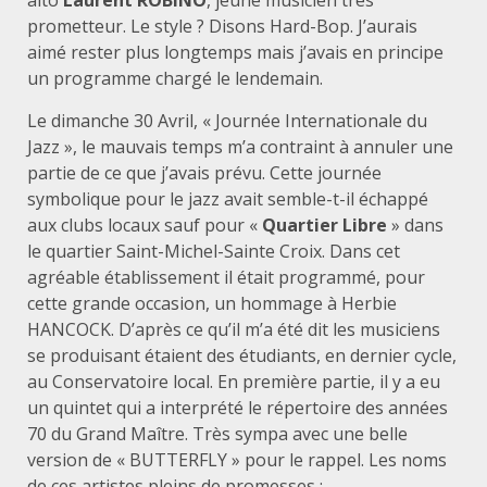
alto
Laurent ROBINO
, jeune musicien très
prometteur. Le style ? Disons Hard-Bop. J’aurais
aimé rester plus longtemps mais j’avais en principe
un programme chargé le lendemain.
Le dimanche 30 Avril, « Journée Internationale du
Jazz », le mauvais temps m’a contraint à annuler une
partie de ce que j’avais prévu. Cette journée
symbolique pour le jazz avait semble-t-il échappé
aux clubs locaux sauf pour «
Quartier Libre
» dans
le quartier Saint-Michel-Sainte Croix. Dans cet
agréable établissement il était programmé, pour
cette grande occasion, un hommage à Herbie
HANCOCK. D’après ce qu’il m’a été dit les musiciens
se produisant étaient des étudiants, en dernier cycle,
au Conservatoire local. En première partie, il y a eu
un quintet qui a interprété le répertoire des années
70 du Grand Maître. Très sympa avec une belle
version de « BUTTERFLY » pour le rappel. Les noms
de ces artistes pleins de promesses :