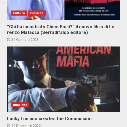
Cultura
Rubriche
“Chi ha in­ca­stra­to Chi­co For­ti?” il nuo­vo li­bro di Lo­
ren­zo Ma­tas­sa (Ser­ra­di­fal­co edi­to­re)
24 Gennaio 2023
Rubriche
Lucky Luciano creates the Commission
19 Dicembre 2022