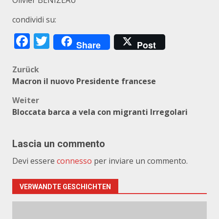
Olivier BENIZEAU
condividi su:
Facebook
Twitter
Share
Post
Beitragsnavigation
Zurück
Macron il nuovo Presidente francese
Weiter
Bloccata barca a vela con migranti Irregolari
Lascia un commento
Devi essere
connesso
per inviare un commento.
VERWANDTE GESCHICHTEN