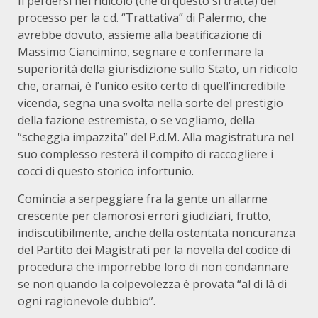
Il perdersi nel ridicolo (che di questo si tratta) del
processo per la c.d. “Trattativa” di Palermo, che
avrebbe dovuto, assieme alla beatificazione di
Massimo Ciancimino, segnare e confermare la
superiorità della giurisdizione sullo Stato, un ridicolo
che, oramai, è l’unico esito certo di quell’incredibile
vicenda, segna una svolta nella sorte del prestigio
della fazione estremista, o se vogliamo, della
“scheggia impazzita” del P.d.M. Alla magistratura nel
suo complesso resterà il compito di raccogliere i
cocci di questo storico infortunio.
Comincia a serpeggiare fra la gente un allarme
crescente per clamorosi errori giudiziari, frutto,
indiscutibilmente, anche della ostentata noncuranza
del Partito dei Magistrati per la novella del codice di
procedura che imporrebbe loro di non condannare
se non quando la colpevolezza è provata “al di là di
ogni ragionevole dubbio”.