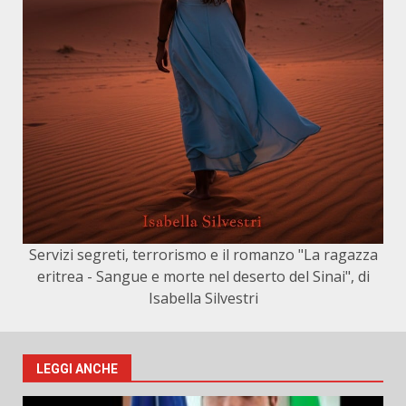
Servizi segreti, terrorismo e il romanzo "La ragazza
eritrea - Sangue e morte nel deserto del Sinai", di
Isabella Silvestri
LEGGI ANCHE