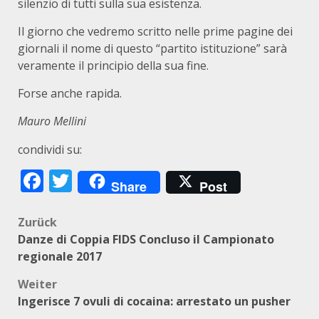
silenzio di tutti sulla sua esistenza.
Il giorno che vedremo scritto nelle prime pagine dei
giornali il nome di questo “partito istituzione” sarà
veramente il principio della sua fine.
Forse anche rapida.
Mauro Mellini
condividi su:
Facebook
Twitter
Share
Post
Beitragsnavigation
Zurück
Danze di Coppia FIDS Concluso il Campionato
regionale 2017
Weiter
Ingerisce 7 ovuli di cocaina: arrestato un pusher