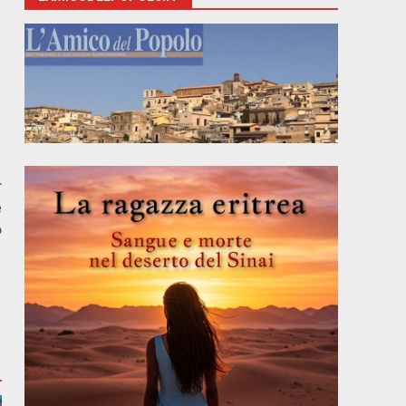
r
e
o