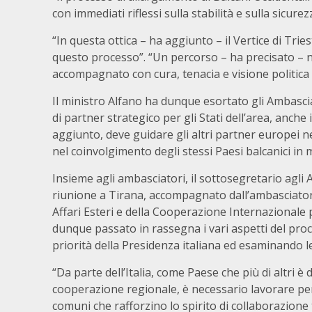
con immediati riflessi sulla stabilità e sulla sicure
“In questa ottica – ha aggiunto – il Vertice di Tr
questo processo”. “Un percorso – ha precisato – no
accompagnato con cura, tenacia e visione politica anc
Il ministro Alfano ha dunque esortato gli Ambascia
di partner strategico per gli Stati dell’area, anche i
aggiunto, deve guidare gli altri partner europei n
nel coinvolgimento degli stessi Paesi balcanici in 
Insieme agli ambasciatori, il sottosegretario agli
riunione a Tirana, accompagnato dall’ambasciatore
Affari Esteri e della Cooperazione Internazionale p
dunque passato in rassegna i vari aspetti del proce
priorità della Presidenza italiana ed esaminando 
“Da parte dell’Italia, come Paese che più di altri 
cooperazione regionale, è necessario lavorare per r
comuni che rafforzino lo spirito di collaborazione 