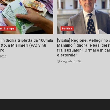
ati Stampa
Politica
in Sicilia tripletta da 100mila
[Sicilia] Regione. Pellegrino 
tto, a Misilmeri (PA) vinti
Mannino “Ignora le basi dei 
uro
fra istizuaioni. Ormai è in 
elettorale”
 2026
7 Agosto 2026