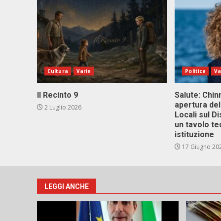
Cultura
Varie
Politica
Va
Il Recinto 9
Salute: Chinn
apertura del
2 Luglio 2026
Locali sul D
un tavolo te
istituzione
17 Giugno 20
LEGGI ANCHE