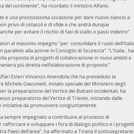
zza del continente”, ha ricordato il ministro Alfano.
ieste è una preziosissima occasione per dare nuovo slancio a
n privo di ostacoli e di sfide e che andrà dunque
he per evitare il rischio di fasi di stallo o passi indietro”.
tori al massimo impegno “per consolidare il ruolo dell’Itali
n parallelo alla azione in Consiglio di Sicurezza”. “L’Italia , ha
ella proposta di progetti di collaborazione in nuovi ambiti e
maniera più diretta nell’elaborazione di proposte.”
 Affari Esteri Vincenzo Amendola che ha presieduto la
 Michele Giacomelli, inviato speciale del Ministero degli
er la preparazione del Vertice dei Balcani occidentali, ha
sso preparatorio del Vertice di Trieste, iniziando dalle
le iniziative da promuovere congiuntamente.
è da sempre impegnato a contribuire al processo di
afforzare e sviluppare i fora di dialogo politico e i progett
tra Paesi dell’area”, ha affermato a Tirana il sottosegretario