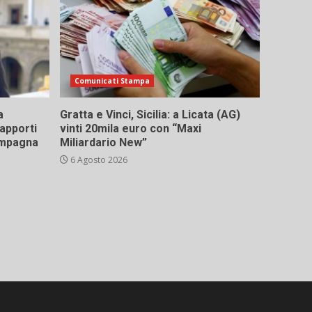
Comunicati Stampa
a
Gratta e Vinci, Sicilia: a Licata (AG)
rapporti
vinti 20mila euro con “Maxi
campagna
Miliardario New”
6 Agosto 2026