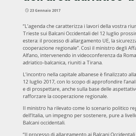
23 Gennaio 2017
“L’agenda che caratterizza i lavori della vostra riun
Trieste sui Balcani Occidentali del 12 luglio prossi
estera: il processo di allargamento UE, la sicurezza
cooperazione regionale”. Così il ministro degli Af
Alfano, intervenendo in videoconferenza da Roma, si
adriatico-balcanica, riuniti a Tirana.
L’incontro nella capitale albanese è finalizzato alla
12 luglio 2017, con lo scopo di approfondire l’anal
e di prospettare, anche sulla base delle aspettative
rafforzare la cooperazione regionale.
Il ministro ha rilevato come lo scenario politico 
dell’Italia, un impegno per sostenere, pure a livell
Balcani occidentali.
“Il processo di allargamento ai Balcani Occidentali 