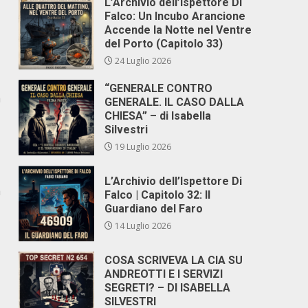
L’Archivio dell’Ispettore Di
Falco: Un Incubo Arancione
Accende la Notte nel Ventre
del Porto (Capitolo 33)
24 Luglio 2026
“GENERALE CONTRO
a
GENERALE. IL CASO DALLA
CHIESA” – di Isabella
Silvestri
19 Luglio 2026
L’Archivio dell’Ispettore Di
a
Falco | Capitolo 32: Il
Guardiano del Faro
14 Luglio 2026
COSA SCRIVEVA LA CIA SU
ANDREOTTI E I SERVIZI
SEGRETI? – DI ISABELLA
SILVESTRI