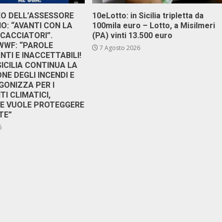
DEO DELL’ASSESSORE
10eLotto: in Sicilia tripletta da
: “AVANTI CON LA
100mila euro – Lotto, a Misilmeri
 CACCIATORI”.
(PA) vinti 13.500 euro
 WWF: “PAROLE
7 Agosto 2026
TI E INACCETTABILI!
SICILIA CONTINUA LA
NE DEGLI INCENDI E
GONIZZA PER I
I CLIMATICI,
RE VUOLE PROTEGGERE
TE”
6