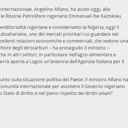
e Internazionale, Angelino Alfano, ha avuto oggi, alla
er le Risorse Petrolifere nigeriano Emmanuel Ibe Kachikwu.
nditorialità nigeriane e consideriamo la Nigeria, oggi il
subsahariana, uno dei mercati prioritari cui guardare nel
eccellenti relazioni economiche e commerciali, che vedono un
ttore degli idrocarburi – ha proseguito il ministro –
 in altri settori, in particolare nell’agro-alimentare e
verrà aperta a Lagos un’antenna dell’Agenzia Italiana per il
unto sulla situazione politica del Paese. Il ministro Alfano h
a comunità internazionale per assistere il Governo nigeriano
o Stato di diritto e nel pieno rispetto dei diritti umani”.