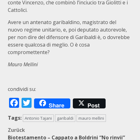
conte Vincenzo, che combinò l’inciucio tra Giolitti e i
Cattolici.
Avere un antenato garibaldino, magistrato del
nuovo regime unitario, e, poi deputato autorevole,
per non dire del difensore di Garibaldi è, o dovrebbe
essere qualcosa di meglio. O è cosa
compromettente?
Mauro Mellini
condividi su:
Facebook
Twitter
Share
Post
Tags:
Antonio Tajani
garibaldi
mauro mellini
Beitragsnavigation
Zurück
Biotestamento – Cappato a Boldrini “No rinvii”