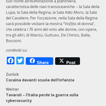
suo nome all’illuminazione a plafoniera,
caratteristica delle navi transoceaniche – la Sala della
Lupa, la Sala della Regina, la Sala Aldo Moro, la Sala
del Cavaliere. Per l’occasione, nella Sala della Regina
sarà possibile visitare la mostra “Vo(l)to di donna”,
che celebra i 70 anni del voto alle donne, con opere,
tra gli altri, di Manzù, Guttuso, De Chirico, Balla,
Boccioni.
condividi su:
Facebook
Twitter
Share
Post
Beitragsnavigation
Zurück
Cocaina davanti scuola dell’infanzia
Weiter
Tavaroli – l’Italia perde la guerra sulla
cybersecurity