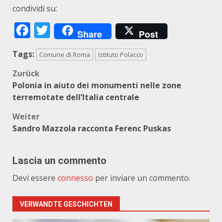
condividi su:
Facebook
Twitter
Share
Post
Tags:
Comune di Roma
Istituto Polacco
Beitragsnavigation
Zurück
Polonia in aiuto dei monumenti nelle zone
terremotate dell’Italia centrale
Weiter
Sandro Mazzola racconta Ferenc Puskas
Lascia un commento
Devi essere
connesso
per inviare un commento.
VERWANDTE GESCHICHTEN