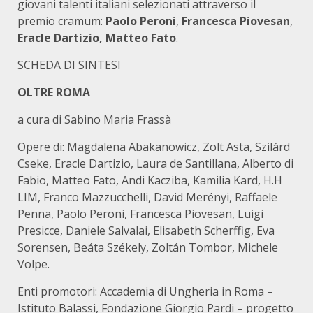
giovani talenti italiani selezionati attraverso il
premio cramum:
Paolo Peroni
,
Francesca Piovesan
,
Eracle Dartizio, Matteo
Fato
.
SCHEDA DI SINTESI
OLTRE ROMA
a cura di Sabino Maria Frassà
Opere di: Magdalena Abakanowicz, Zolt Asta, Szilárd
Cseke, Eracle Dartizio, Laura de Santillana, Alberto di
Fabio, Matteo Fato, Andi Kacziba, Kamilia Kard, H.H
LIM, Franco Mazzucchelli, David Merényi, Raffaele
Penna, Paolo Peroni, Francesca Piovesan, Luigi
Presicce, Daniele Salvalai, Elisabeth Scherffig, Eva
Sorensen, Beáta Székely, Zoltán Tombor, Michele
Volpe.
Enti promotori: Accademia di Ungheria in Roma –
Istituto Balassi, Fondazione Giorgio Pardi – progetto