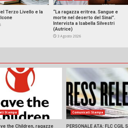
el Terzo Livello e la
“La ragazza eritrea. Sangue e
alcone
morte nel deserto del Sinai”.
Intervista a Isabella Silvestri
6
(Autrice)
3 Agosto 2026
ati Stampa
Comunicati Stampa
ve the Children, ragazze
PERSONALE ATA: FLC CGIL SI