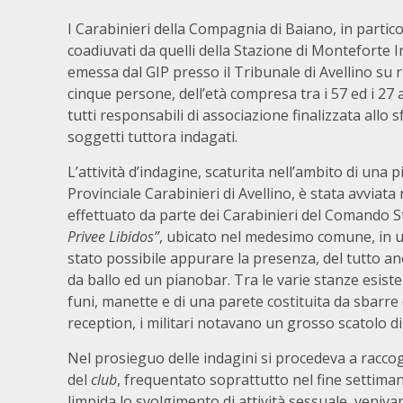
I Carabinieri della Compagnia di Baiano, in partic
coadiuvati da quelli della Stazione di Monteforte 
emessa dal GIP presso il Tribunale di Avellino su ri
cinque persone, dell’età compresa tra i 57 ed i 27 a
tutti responsabili di associazione finalizzata allo
soggetti tuttora indagati.
L’attività d’indagine, scaturita nell’ambito di un
Provinciale Carabinieri di Avellino, è stata avviata
effettuato da parte dei Carabinieri del Comando St
Privee Libidos”
, ubicato nel medesimo comune, in un
stato possibile appurare la presenza, del tutto an
da ballo ed un pianobar. Tra le varie stanze esiste
funi, manette e di una parete costituita da sbarre d
reception, i militari notavano un grosso scatolo di
Nel prosieguo delle indagini si procedeva a racco
del
club
, frequentato soprattutto nel fine settimana
limpida lo svolgimento di attività sessuale, veniv