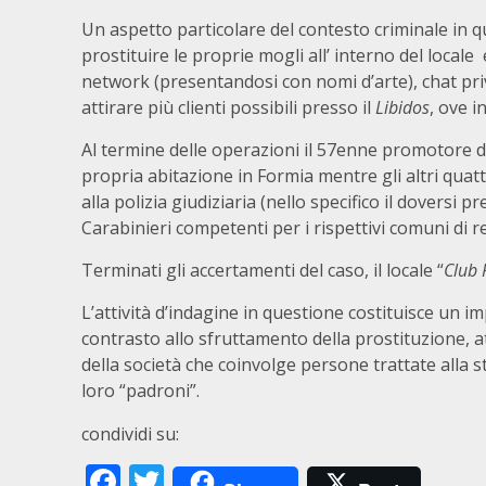
Un aspetto particolare del contesto criminale in q
prostituire le proprie mogli all’ interno del locale
network (presentandosi con nomi d’arte), chat priv
attirare più clienti possibili presso il
Libidos
, ove i
Al termine delle operazioni il 57enne promotore del 
propria abitazione in Formia mentre gli altri quat
alla polizia giudiziaria (nello specifico il dover
Carabinieri competenti per i rispettivi comuni di r
Terminati gli accertamenti del caso, il locale “
Club 
L’attività d’indagine in questione costituisce un im
contrasto allo sfruttamento della prostituzione, at
della società che coinvolge persone trattate alla 
loro “padroni”.
condividi su:
Facebook
Twitter