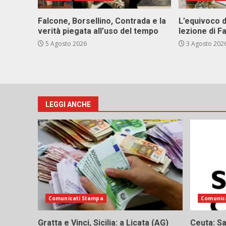
Falcone, Borsellino, Contrada e la
L’equivoco d
verità piegata all’uso del tempo
lezione di F
5 Agosto 2026
3 Agosto 202
LEGGI ANCHE
Comunicati Stampa
Comunic
Gratta e Vinci, Sicilia: a Licata (AG)
Ceuta: Sa