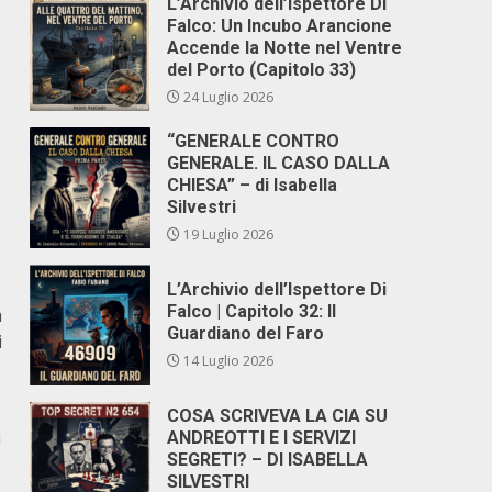
L’Archivio dell’Ispettore Di
Falco: Un Incubo Arancione
Accende la Notte nel Ventre
del Porto (Capitolo 33)
24 Luglio 2026
“GENERALE CONTRO
GENERALE. IL CASO DALLA
CHIESA” – di Isabella
Silvestri
19 Luglio 2026
L’Archivio dell’Ispettore Di
Falco | Capitolo 32: Il
a
Guardiano del Faro
i
14 Luglio 2026
COSA SCRIVEVA LA CIA SU
i
ANDREOTTI E I SERVIZI
SEGRETI? – DI ISABELLA
SILVESTRI