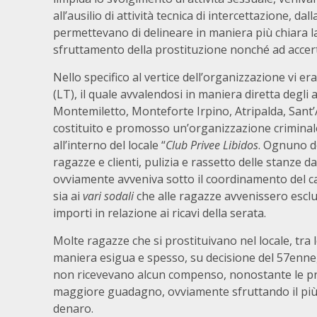
all’ausilio di attività tecnica di intercettazione, da
permettevano di delineare in maniera più chiara la 
sfruttamento della prostituzione nonché ad accerta
Nello specifico al vertice dell’organizzazione vi 
(LT), il quale avvalendosi in maniera diretta degli a
Montemiletto, Monteforte Irpino, Atripalda, Sant’A
costituito e promosso un’organizzazione criminale, 
all’interno del locale “
Club Privee Libidos
. Ognuno d
ragazze e clienti, pulizia e rassetto delle stanze da 
ovviamente avveniva sotto il coordinamento del ca
sia ai
vari sodali
che alle ragazze avvenissero esclus
importi in relazione ai ricavi della serata.
Molte ragazze che si prostituivano nel locale, tra
maniera esigua e spesso, su decisione del 57enne,
non ricevevano alcun compenso, nonostante le pres
maggiore guadagno, ovviamente sfruttando il più p
denaro.