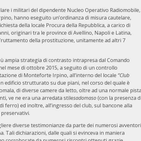
olare i militari del dipendente Nucleo Operativo Radiomobile,
Irpino, hanno eseguito un’ordinanza di misura cautelare,
chiesta della locale Procura della Repubblica, a carico di
nni, originari tra le province di Avellino, Napoli e Latina,
 sfruttamento della prostituzione, unitamente ad altri 7
a più ampia strategia di contrasto intrapresa dal Comando
 nel mese di ottobre 2015, a seguito di un controllo
azione di Monteforte Irpino, all’interno del locale
“Club
 edificio strutturato su due piani, nel corso del quale è
omala, di diverse camere da letto, oltre ad una normale pist
nti, ve ne era una arredata stile
sadomaso
(con la presenza d
i ferro) ed inoltre, all’ingresso del club, sul bancone alla
 preservativi.
gliere diverse testimonianze da parte dei numerosi avventor
. Tali dichiarazioni, dalle quali si evinceva in maniera
ano corroborate da numerosi riscontri ottenuti grazie