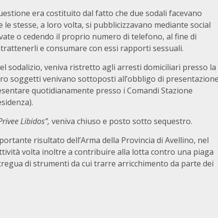
uestione era costituito dal fatto che due sodali facevano
 e le stesse, a loro volta, si pubblicizzavano mediante social
ate o cedendo il proprio numero di telefono, al fine di
ntrattenerli e consumare con essi rapporti sessuali.
sodalizio, veniva ristretto agli arresti domiciliari presso la
tro soggetti venivano sottoposti all’obbligo di presentazion
si presentare quotidianamente presso i Comandi Stazione
esidenza).
Privee Libidos”,
veniva chiuso e posto sotto sequestro.
portante risultato dell’Arma della Provincia di Avellino, nel
tività volta inoltre a contribuire alla lotta contro una piaga
stregua di strumenti da cui trarre arricchimento da parte dei