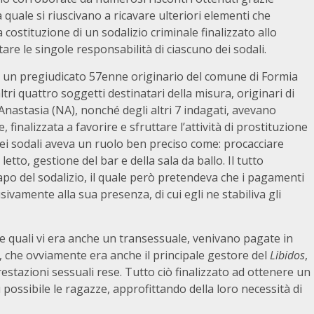
lla quale si riuscivano a ricavare ulteriori elementi che
costituzione di un sodalizio criminale finalizzato allo
re le singole responsabilità di ciascuno dei sodali.
era un pregiudicato 57enne originario del comune di Formia
ltri quattro soggetti destinatari della misura, originari di
nastasia (NA), nonché degli altri 7 indagati, avevano
finalizzata a favorire e sfruttare l’attività di prostituzione
ei sodali aveva un ruolo ben preciso come: procacciare
letto, gestione del bar e della sala da ballo. Il tutto
po del sodalizio, il quale però pretendeva che i pagamenti
ivamente alla sua presenza, di cui egli ne stabiliva gli
 le quali vi era anche un transessuale, venivano pagate in
 che ovviamente era anche il principale gestore del
Libidos
,
tazioni sessuali rese. Tutto ciò finalizzato ad ottenere un
ossibile le ragazze, approfittando della loro necessità di