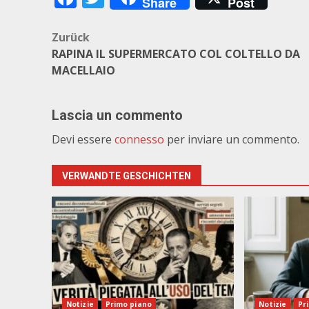
Share
Post
Beitragsnavigation
Zurück
RAPINA IL SUPERMERCATO COL COLTELLO DA
MACELLAIO
Lascia un commento
Devi essere
connesso
per inviare un commento.
VERWANDTE GESCHICHTEN
Notizie
Primo piano
Notizie
Pr