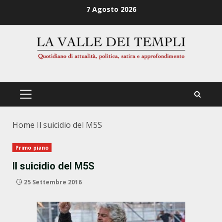
Zum
7 Agosto 2026
Inhalt
springen
PRIMÄRES
MENÜ
Home
Il suicidio del M5S
Primo piano
Il suicidio del M5S
25 Settembre 2016