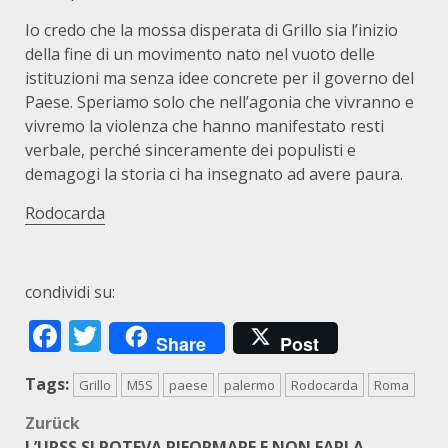
Io credo che la mossa disperata di Grillo sia l’inizio
della fine di un movimento nato nel vuoto delle
istituzioni ma senza idee concrete per il governo del
Paese. Speriamo solo che nell’agonia che vivranno e
vivremo la violenza che hanno manifestato resti
verbale, perché sinceramente dei populisti e
demagogi la storia ci ha insegnato ad avere paura.
Rodocarda
condividi su:
Facebook
Twitter
Share
Post
Tags:
Grillo
M5S
paese
palermo
Rodocarda
Roma
Beitragsnavigation
Zurück
L’URSS SI POTEVA RIFORMARE E NON FARLA