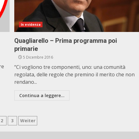
In evidenza
Quagliarello – Prima programma poi
primarie
5 Dicembre 2016
re
“Ci vogliono tre componenti, uno: una comunità
regolata, delle regole che premino il merito che non
rendano...
Continua a leggere...
ginazione
2
3
Weiter
li