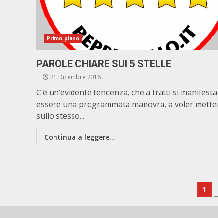
Primo piano
PAROLE CHIARE SUI 5 STELLE
21 Dicembre 2016
C’è un’evidente tendenza, che a tratti si manifesta
essere una programmata manovra, a voler mette
sullo stesso...
Continua a leggere...
Pa
1
deg