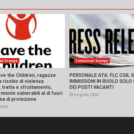
icoli
ati Stampa
Comunicati Stampa
ve the Children, ragazze
PERSONALE ATA: FLC CGIL SI
a rischio di violenza
IMMISSIONI IN RUOLO SOLO
 tratta e sfruttamento,
DEI POSTI VACANTI
rmente vulnerabili al di fuori
6 Agosto 2026
ma di protezione
 2026