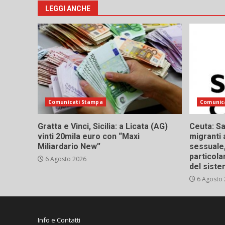
art
LEGGI ANCHE
Comunicati Stampa
Comunic
Gratta e Vinci, Sicilia: a Licata (AG)
Ceuta: Sa
vinti 20mila euro con “Maxi
migranti 
Miliardario New”
sessuale,
particola
6 Agosto 2026
del siste
6 Agosto
Info e Contatti