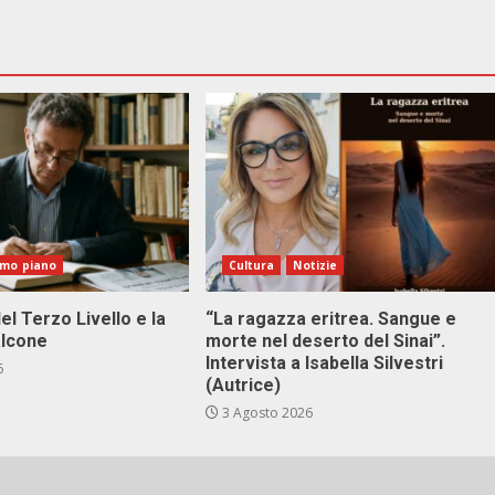
imo piano
Cultura
Notizie
el Terzo Livello e la
“La ragazza eritrea. Sangue e
alcone
morte nel deserto del Sinai”.
Intervista a Isabella Silvestri
6
(Autrice)
3 Agosto 2026