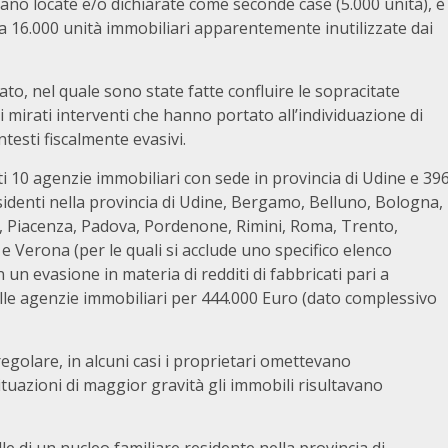
ultano locate e/o dichiarate come seconde case (5.000 unità), è
 16.000 unità immobiliari apparentemente inutilizzate dai
to, nel quale sono state fatte confluire le sopracitate
 mirati interventi che hanno portato all’individuazione di
ntesti fiscalmente evasivi.
i 10 agenzie immobiliari con sede in provincia di Udine e 39
sidenti nella provincia di Udine, Bergamo, Belluno, Bologna,
o, Piacenza, Padova, Pordenone, Rimini, Roma, Trento,
e Verona (per le quali si acclude uno specifico elenco
n un evasione in materia di redditi di fabbricati pari a
lle agenzie immobiliari per 444.000 Euro (dato complessivo
regolare, in alcuni casi i proprietari omettevano
situazioni di maggior gravità gli immobili risultavano