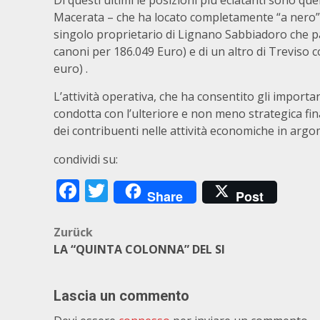
Di questi ultimi le posizioni più eclatanti sono que
Macerata – che ha locato completamente “a nero” 
singolo proprietario di Lignano Sabbiadoro che pa
canoni per 186.049 Euro) e di un altro di Treviso
euro) .
L’attività operativa, che ha consentito gli importan
condotta con l’ulteriore e non meno strategica fin
dei contribuenti nelle attività economiche in arg
condividi su:
Facebook
Twitter
Share
Post
Beitragsnavigation
Zurück
LA “QUINTA COLONNA” DEL SI
Lascia un commento