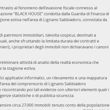
 contrasto al fenomeno dell’evasione fiscale connesso al
perazione “BLACK HOUSE” condotta dalla Guardia di Finanza di
agione estiva nell’area di Lignano Sabbiadoro, connotata da
i patrimoni immobiliari, talvolta cospicui, destinati a
 quali, anche sfruttando la limitata durata dei contratti e
ieri), i proprietari degli immobili non dichiaravano i canoni
reliminare attività di analisi della realtà economica che
e la stagione estiva.
fici applicativi informatici, un rilevamento e una mappatura
ell’area del comprensorio di Lignano Sabbiadoro
e riscontrando poi tali evidenze con ulteriori elementi quali i
igenze statistiche o di pubblica sicurezza.
nsire circa 27.000 immobili: tenuto conto della popolazione