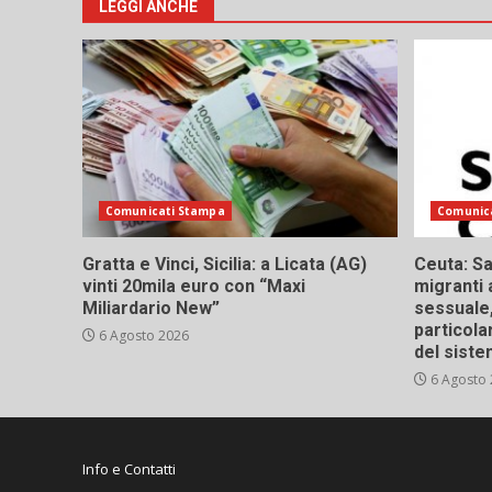
LEGGI ANCHE
Comunicati Stampa
Comunic
Gratta e Vinci, Sicilia: a Licata (AG)
Ceuta: Sa
vinti 20mila euro con “Maxi
migranti 
Miliardario New”
sessuale,
particola
6 Agosto 2026
del siste
6 Agosto
Info e Contatti