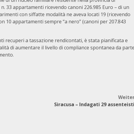
lle di un nucleo familiare residente nella provincia di
n. 33 appartamenti ricevendo canoni 226.985 Euro – di un
rimenti con siffatte modalità ne aveva locati 19 (ricevendo
 con 10 appartamenti sempre “a nero” (canoni per 207.843
ti recuperi a tassazione rendicontati, è stata pianificata e
alità di aumentare il livello di compliance spontanea da part
omento.
Weite
Siracusa – Indagati 29 assenteist