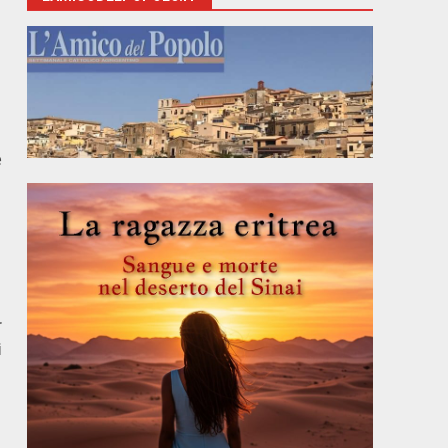
e
r
i