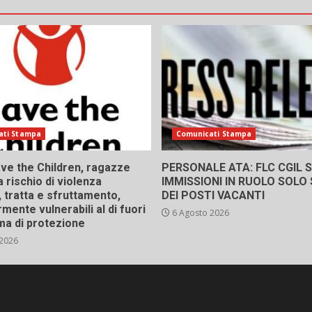
ati Stampa
Comunicati Stampa
ve the Children, ragazze
PERSONALE ATA: FLC CGIL SI
a rischio di violenza
IMMISSIONI IN RUOLO SOLO
 tratta e sfruttamento,
DEI POSTI VACANTI
rmente vulnerabili al di fuori
6 Agosto 2026
ma di protezione
 2026