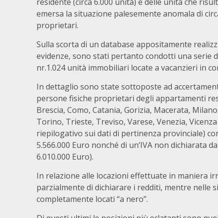
residente (circa 6.000 unità) e delle unità che ris
emersa la situazione palesemente anomala di circa
proprietari.
Sulla scorta di un database appositamente realizza
evidenze, sono stati pertanto condotti una serie di
nr.1.024 unità immobiliari locate a vacanzieri in co
In dettaglio sono state sottoposte ad accertament
persone fisiche proprietari degli appartamenti re
Brescia, Como, Catania, Gorizia, Macerata, Milan
Torino, Trieste, Treviso, Varese, Venezia, Vicenza 
riepilogativo sui dati di pertinenza provinciale) co
5.566.000 Euro nonché di un’IVA non dichiarata da
6.010.000 Euro).
In relazione alle locazioni effettuate in maniera ir
parzialmente di dichiarare i redditi, mentre nelle 
completamente locati “a nero”.