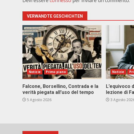
Devi essere
connesso
per inviare un commento.
VERWANDTE GESCHICHTEN
Notizie
Primo piano
Notizie
Pr
Falcone, Borsellino, Contrada e la
L’equivoco d
verità piegata all’uso del tempo
lezione di F
5 Agosto 2026
3 Agosto 202