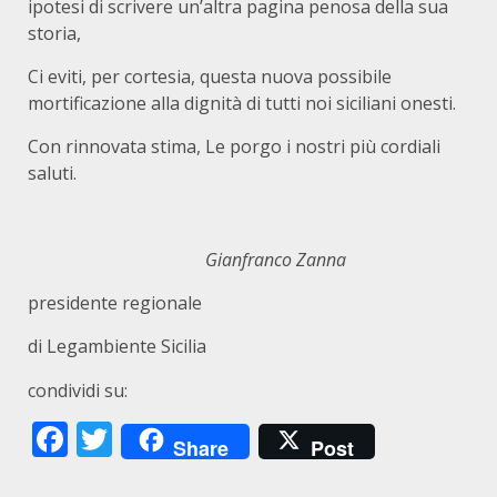
ipotesi di scrivere un’altra pagina penosa della sua
storia,
Ci eviti, per cortesia, questa nuova possibile
mortificazione alla dignità di tutti noi siciliani onesti.
Con rinnovata stima, Le porgo i nostri più cordiali
saluti.
Gianfranco Zanna
presidente regionale
di Legambiente Sicilia
condividi su:
Facebook
Twitter
Share
Post