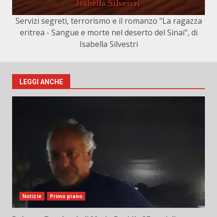
Servizi segreti, terrorismo e il romanzo "La ragazza
eritrea - Sangue e morte nel deserto del Sinai", di
Isabella Silvestri
LEGGI ANCHE
Notizie
Primo piano