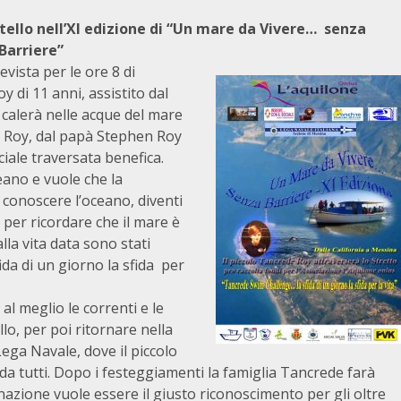
ello nell’XI edizione di “Un
mare da Vivere…
senza
Barriere”
evista per le ore 8 di
 di 11 anni, assistito dal
 calerà nelle acque del mare
 Roy, dal papà Stephen Roy
ciale
traversata benefica.
ano e vuole che la
l conoscere l’oceano, diventi
per ricordare che il mare è
lla vita data sono stati
da di un giorno la sfida per
 al meglio le correnti e le
o, per poi ritornare nella
ega Navale, dove il piccolo
 da tutti. Dopo i festeggiamenti la famiglia Tancrede farà
nazione vuole essere il giusto riconoscimento per gli oltre