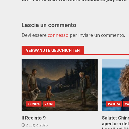
Lascia un commento
Devi essere
connesso
per inviare un commento.
VERWANDTE GESCHICHTEN
Cultura
Varie
Politica
Va
Il Recinto 9
Salute: Chinn
apertura del
2 Luglio 2026