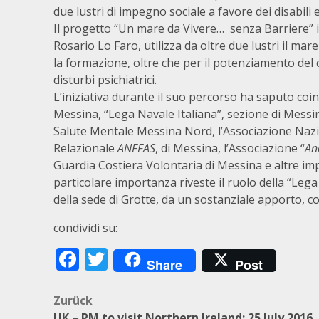
due lustri di impegno sociale a favore dei disabili e 
Il progetto “Un mare da Vivere… senza Barriere” i
Rosario Lo Faro, utilizza da oltre due lustri il mar
la formazione, oltre che per il potenziamento del c
disturbi psichiatrici.
L’iniziativa durante il suo percorso ha saputo coi
Messina, “Lega Navale Italiana”, sezione di Messi
Salute Mentale Messina Nord, l’Associazione Nazion
Relazionale
ANFFAS
, di Messina, l’Associazione “
An
Guardia Costiera Volontaria di Messina e altre im
particolare importanza riveste il ruolo della “Lega
della sede di Grotte, da un sostanziale apporto, con
condividi su:
Facebook
Twitter
Share
Post
Beitragsnavigation
Zurück
UK – PM to visit Northern Ireland: 25 July 2016