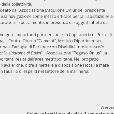
della collettività.
deato dall’Associazione L’aquilone Onlus del presidente
e e la navigazione come mezzo efficace per la riabilitazione e
arattere, specialmente, in presenza di soggetti affetti da
nvolgere importanti partner come: la Capitaneria di Porto di
na, il Centro Diurno “Camelot”, Modulo Dipartimentale
ale Famiglie di Persone con Disabilità Intellettiva e/o
ch’io sindrome di Down
”, l’Associazione “Pegaso Onlus”, la
portanti realtà dell’area metropolitana. Nel progetto
 Navale” che, oltre a mettere a disposizione i locali a mare
 l’ausilio di esperti nel settore della marineria.
Weite
Colpisce la vittima al volto, 1 rapinatore i