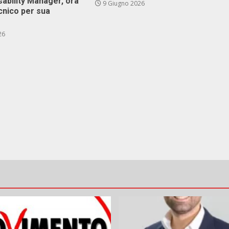
isability Manager, ora
9 Giugno 2026
cnico per sua
26