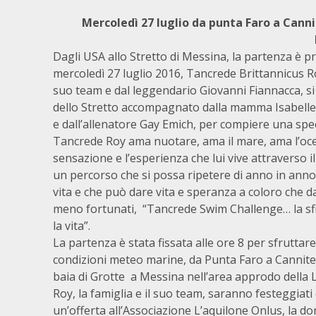
Mercoledì 27 luglio da punta Faro a Cannit
Dagli USA allo Stretto di Messina, la partenza è pr
mercoledì 27 luglio 2016, Tancrede Brittannicus Roy
suo team e dal leggendario Giovanni Fiannacca, si
dello Stretto accompagnato dalla mamma Isabelle
e dall’allenatore Gay Emich, per compiere una spe
Tancrede Roy ama nuotare, ama il mare, ama l’oce
sensazione e l’esperienza che lui vive attraverso i
un percorso che si possa ripetere di anno in anno 
vita e che può dare vita e speranza a coloro che da
meno fortunati, “Tancrede Swim Challenge… la sfi
la vita”.
La partenza è stata fissata alle ore 8 per sfruttare
condizioni meteo marine, da Punta Faro a Cannitell
baia di Grotte a Messina nell’area approdo della L
Roy, la famiglia e il suo team, saranno festeggiati
un’offerta all’Associazione L’aquilone Onlus, la do