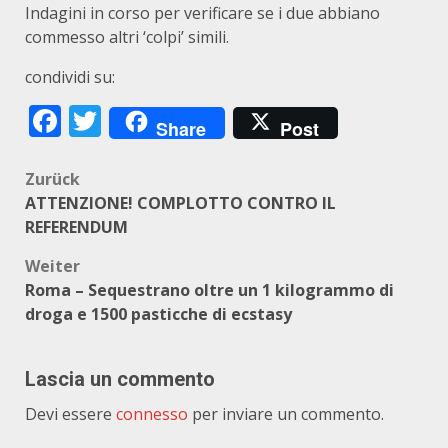
Indagini in corso per verificare se i due abbiano
commesso altri ‘colpi’ simili.
condividi su:
Facebook
Twitter
Share
Post
Beitragsnavigation
Zurück
ATTENZIONE! COMPLOTTO CONTRO IL
REFERENDUM
Weiter
Roma – Sequestrano oltre un 1 kilogrammo di
droga e 1500 pasticche di ecstasy
Lascia un commento
Devi essere
connesso
per inviare un commento.