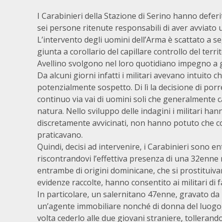
I Carabinieri della Stazione di Serino hanno deferit
sei persone ritenute responsabili di aver avviato 
L’intervento degli uomini dell’Arma è scattato a se
giunta a corollario del capillare controllo del terr
Avellino svolgono nel loro quotidiano impegno a ga
Da alcuni giorni infatti i militari avevano intuito
potenzialmente sospetto. Di lì la decisione di porr
continuo via vai di uomini soli che generalmente ca
natura. Nello sviluppo delle indagini i militari han
discretamente avvicinati, non hanno potuto che con
praticavano.
Quindi, decisi ad intervenire, i Carabinieri sono e
riscontrandovi l’effettiva presenza di una 32enne
entrambe di origini dominicane, che si prostituivano
evidenze raccolte, hanno consentito ai militari di 
In particolare, un salernitano 47enne, gravato da 
un’agente immobiliare nonché di donna del luogo,
volta cederlo alle due giovani straniere, tollerandon