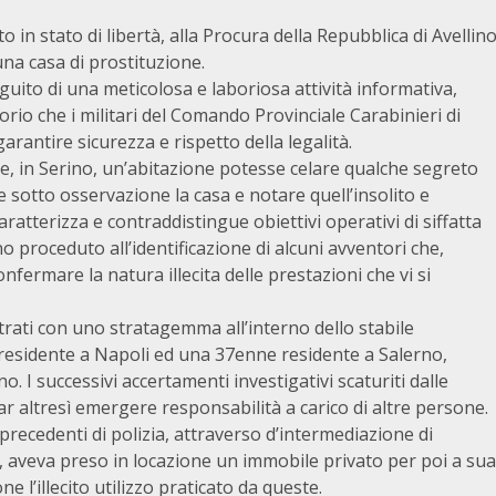
o in stato di libertà, alla Procura della Repubblica di Avellin
una casa di prostituzione.
guito di una meticolosa e laboriosa attività informativa,
itorio che i militari del Comando Provinciale Carabinieri di
rantire sicurezza e rispetto della legalità.
 che, in Serino, un’abitazione potesse celare qualche segreto
e sotto osservazione la casa e notare quell’insolito e
ratterizza e contraddistingue obiettivi operativi di siffatta
no proceduto all’identificazione di alcuni avventori che,
fermare la natura illecita delle prestazioni che vi si
ntrati con uno stratagemma all’interno dello stabile
 residente a Napoli ed una 37enne residente a Salerno,
. I successivi accertamenti investigativi scaturiti dalle
far altresì emergere responsabilità a carico di altre persone.
precedenti di polizia, attraverso d’intermediazione di
 aveva preso in locazione un immobile privato per poi a sua
e l’illecito utilizzo praticato da queste.