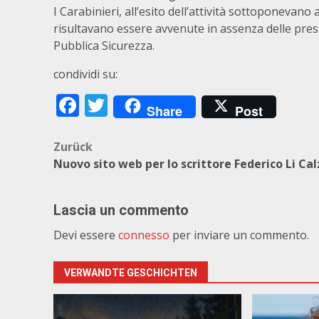
I Carabinieri, all’esito dell’attività sottoponevano
risultavano essere avvenute in assenza delle presc
Pubblica Sicurezza.
condividi su:
Facebook
Twitter
Share
Post
Beitragsnavigation
Zurück
Nuovo sito web per lo scrittore Federico Li Cal
Lascia un commento
Devi essere
connesso
per inviare un commento.
VERWANDTE GESCHICHTEN