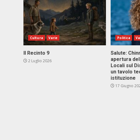
Cultura
Varie
Politica
Va
Il Recinto 9
Salute: Chinn
apertura del
2 Luglio 2026
Locali sul D
un tavolo te
istituzione
17 Giugno 20