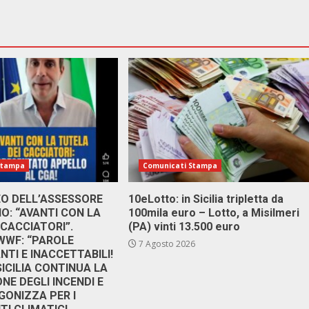
Stampa
Comunicati Stampa
DEO DELL’ASSESSORE
10eLotto: in Sicilia tripletta da
: “AVANTI CON LA
100mila euro – Lotto, a Misilmeri
 CACCIATORI”.
(PA) vinti 13.500 euro
 WWF: “PAROLE
7 Agosto 2026
TI E INACCETTABILI!
SICILIA CONTINUA LA
NE DEGLI INCENDI E
GONIZZA PER I