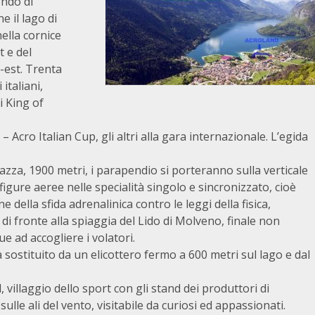
ondo di
 il lago di
ella cornice
 e del
-est. Trenta
italiani,
i King of
 Acro Italian Cup, gli altri alla gara internazionale. L’egida
azza, 1900 metri, i parapendio si porteranno sulla verticale
igure aeree nelle specialità singolo e sincronizzato, cioè
e della sfida adrenalinica contro le leggi della fisica,
di fronte alla spiaggia del Lido di Molveno, finale non
ue ad accogliere i volatori.
 sostituito da un elicottero fermo a 600 metri sul lago e dal
 villaggio dello sport con gli stand dei produttori di
ulle ali del vento, visitabile da curiosi ed appassionati.