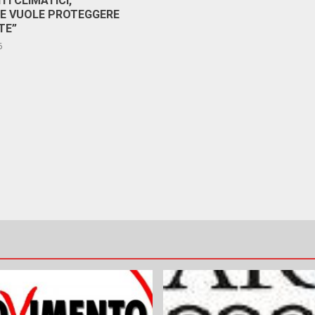
I CLIMATICI,
RE VUOLE PROTEGGERE
TE”
6