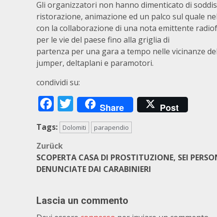
Gli organizzatori non hanno dimenticato di soddis
ristorazione, animazione ed un palco sul quale nel 
con la collaborazione di una nota emittente radiofo
per le vie del paese fino alla griglia di
partenza per una gara a tempo nelle vicinanze del
jumper, deltaplani e paramotori.
condividi su:
Facebook
Twitter
Share
Post
Tags:
Dolomiti
parapendio
Beitragsnavigation
Zurück
SCOPERTA CASA DI PROSTITUZIONE, SEI PERSO
DENUNCIATE DAI CARABINIERI
Lascia un commento