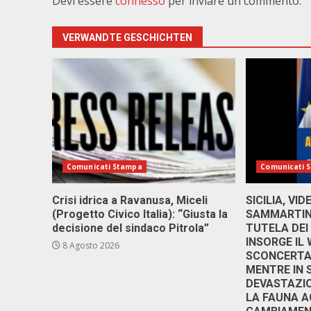
Devi essere
connesso
per inviare un commento.
VERWANDTE GESCHICHTEN
Comunicati Stampa
Comunicati 
Crisi idrica a Ravanusa, Miceli
SICILIA, VI
(Progetto Civico Italia): “Giusta la
SAMMARTINO
decisione del sindaco Pitrola”
TUTELA DEI
INSORGE IL
8 Agosto 2026
SCONCERTAN
MENTRE IN 
DEVASTAZIO
LA FAUNA A