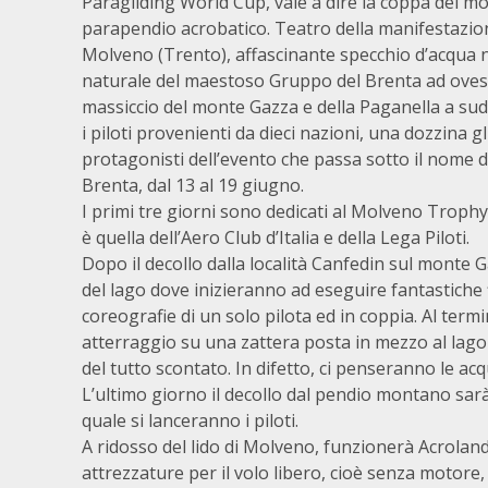
Paragliding World Cup, vale a dire la coppa del m
parapendio acrobatico. Teatro della manifestazione
Molveno (Trento), affascinante specchio d’acqua n
naturale del maestoso Gruppo del Brenta ad ovest
massiccio del monte Gazza e della Paganella a sud
i piloti provenienti da dieci nazioni, una dozzina gli 
protagonisti dell’evento che passa sotto il nome d
Brenta, dal 13 al 19 giugno.
I primi tre giorni sono dedicati al Molveno Trophy –
è quella dell’Aero Club d’Italia e della Lega Piloti.
Dopo il decollo dalla località Canfedin sul monte G
del lago dove inizieranno ad eseguire fantastiche f
coreografie di un solo pilota ed in coppia. Al termin
atterraggio su una zattera posta in mezzo al lago 
del tutto scontato. In difetto, ci penseranno le acq
L’ultimo giorno il decollo dal pendio montano sarà
quale si lanceranno i piloti.
A ridosso del lido di Molveno, funzionerà Acroland,
attrezzature per il volo libero, cioè senza motore, s