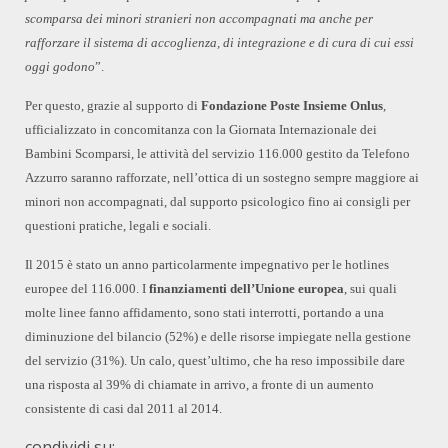
scomparsa dei minori stranieri non accompagnati ma anche per
rafforzare il sistema di accoglienza, di integrazione e di cura di cui essi
oggi godono
”.
Per questo, grazie al supporto di
Fondazione Poste Insieme Onlus
,
ufficializzato in concomitanza con la Giornata Internazionale dei
Bambini Scomparsi, le attività del servizio 116.000 gestito da Telefono
Azzurro saranno rafforzate, nell’ottica di un sostegno sempre maggiore ai
minori non accompagnati, dal supporto psicologico fino ai consigli per
questioni pratiche, legali e sociali.
Il 2015 è stato un anno particolarmente impegnativo per le hotlines
europee del 116.000. I
finanziamenti dell’Unione europea
, sui quali
molte linee fanno affidamento, sono stati interrotti, portando a una
diminuzione del bilancio (52%) e delle risorse impiegate nella gestione
del servizio (31%). Un calo, quest’ultimo, che ha reso impossibile dare
una risposta al 39% di chiamate in arrivo, a fronte di un aumento
consistente di casi dal 2011 al 2014.
condividi su: