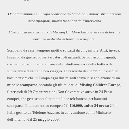
Ogni due minuti in Europa scompare un bambino. I minori stranieri non
accompagnati, nuova frontiera dell’intervento
L’associazione è membro di Missing Children Europe, la rete di hotline
europea dedicata ai bambini scomparsi
Scappano da casa, vengono rapiti o sottratti da un genitore. Altri, invece,
fuggono da guerre, povertà e catastrofi naturali. Se non accompagnati,
rischiano di scomparire vittime dello sfruttamento e della tratta o di
subire abusi durante il loro viaggio. E’ l’esercito dei bambini invisibili:
basti pensare che in Europa
ogni due minuti
arriva la segnalazione di
un
minore scomparso
, secondo gli ultimi dati di
Missing Children Europe
,
il network di 29 Organizzazioni Non Governative attive in 24 Paesi
europei, che gestiscono altrettante linee telefoniche per bambini
scomparsi. Il numero unico europeo è il
116.000, attivo 24 ore su 24
, in
Italia gestito da Telefono Azzurro, in convenzione con il Ministero
dell’Interno, dal 25 maggio 2009.