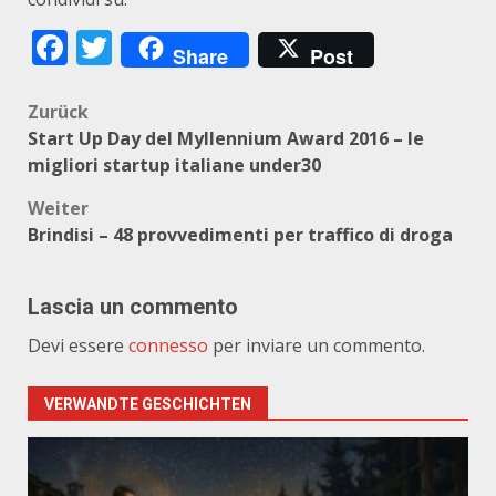
Facebook
Twitter
Share
Post
Beitragsnavigation
Zurück
Start Up Day del Myllennium Award 2016 – le
migliori startup italiane under30
Weiter
Brindisi – 48 provvedimenti per traffico di droga
Lascia un commento
Devi essere
connesso
per inviare un commento.
VERWANDTE GESCHICHTEN