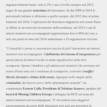
ingannevolmente basse: solo il 2% i casi a livello europeo nel 2015,
segno di una grande
sottostima
del fenomeno. Se dal 2009 al 2014 le
percentuali italiane si allineano a quelle europee, dal 2015 fino al primo
trimestre del 2016, l’esplosione del fenomeno migratorio nel nostro Paese
si riflette in un notevole incremento della tendenza: nel 2015 i casi di
minori stranieri non accompagnati rappresentano ben il 40% dei casi, e
solo nei primi tre mesi del 2016 ammontano a 33 segnalazioni ricevute.
“
L’attualità ci porta a concentrare ancora di più l’attenzione sui minori
stranieri non accompagnati. Il
fallimento del sistema di integrazione
per
questa fascia di minori incide in modo significativo sulla loro
scomparsa. Spesso i bambini e gli adolescenti stranieri che arrivano nel
nostro Paese sono sol e rischiano di scomparire, coinvolti in
traffici
illeciti, devianti e vittime della tratta
, impiegati nelle maglie della
criminalità
, del lavoro nero e dello sfruttamento sessuale
”, ha
commentato
Ernesto Caffo, Presidente di Telefono Azzurro
, membro del
board di Missing Children Europe
e delegato da MCE sul tema dei
minori stranieri non accompagnati, “
E’ necessaria una maggiore
partecipazione da parte delle Istituzioni non solo per prevenire la