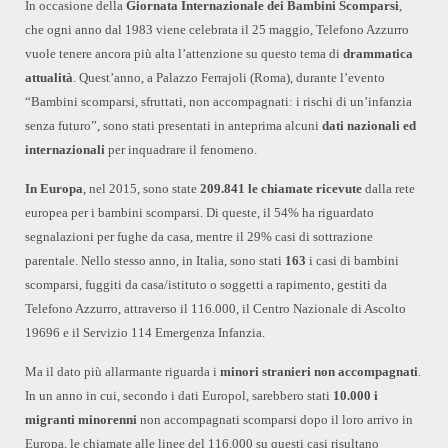
In occasione della
Giornata Internazionale dei Bambini Scomparsi
,
che ogni anno dal 1983 viene celebrata il 25 maggio, Telefono Azzurro
vuole tenere ancora più alta l’attenzione su questo tema di
drammatica
attualità
. Quest’anno, a Palazzo Ferrajoli (Roma), durante l’evento
“Bambini scomparsi, sfruttati, non accompagnati: i rischi di un’infanzia
senza futuro”, sono stati presentati in anteprima alcuni
dati nazionali ed
internazionali
per inquadrare il fenomeno.
In Europa
, nel 2015, sono state
209.841 le chiamate ricevute
dalla rete
europea per i bambini scomparsi. Di queste, il 54% ha riguardato
segnalazioni per fughe da casa, mentre il 29% casi di sottrazione
parentale. Nello stesso anno, in Italia, sono stati
163
i casi di bambini
scomparsi, fuggiti da casa/istituto o soggetti a rapimento, gestiti da
Telefono Azzurro, attraverso il 116.000, il Centro Nazionale di Ascolto
19696 e il Servizio 114 Emergenza Infanzia.
Ma il dato più allarmante riguarda i
minori stranieri non accompagnati
.
In un anno in cui, secondo i dati Europol, sarebbero stati
10.000 i
migranti minorenni
non accompagnati scomparsi dopo il loro arrivo in
Europa, le chiamate alle linee del 116.000 su questi casi risultano