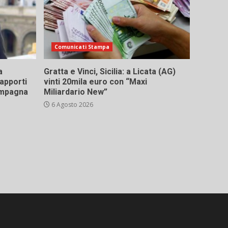
Comunicati Stampa
a
Gratta e Vinci, Sicilia: a Licata (AG)
rapporti
vinti 20mila euro con “Maxi
campagna
Miliardario New”
6 Agosto 2026