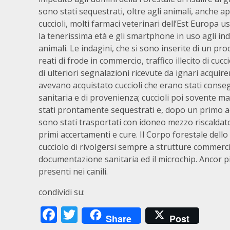
sono stati sequestrati, oltre agli animali, anche ap
cuccioli, molti farmaci veterinari dell’Est Europa us
la tenerissima età e gli smartphone in uso agli inda
animali. Le indagini, che si sono inserite di un pr
reati di frode in commercio, traffico illecito di cuc
di ulteriori segnalazioni ricevute da ignari acqui
avevano acquistato cuccioli che erano stati conse
sanitaria e di provenienza; cuccioli poi sovente ma
stati prontamente sequestrati e, dopo un primo ac
sono stati trasportati con idoneo mezzo riscaldat
primi accertamenti e cure. Il Corpo forestale dell
cucciolo di rivolgersi sempre a strutture commerci
documentazione sanitaria ed il microchip. Ancor p
presenti nei canili.
condividi su:
Facebook
Twitter
Share
Post