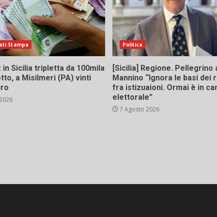
ati Stampa
Politica
in Sicilia tripletta da 100mila
[Sicilia] Regione. Pellegrino 
tto, a Misilmeri (PA) vinti
Mannino “Ignora le basi dei 
uro
fra istizuaioni. Ormai è in 
elettorale”
 2026
7 Agosto 2026