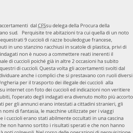
i accertamenti dal
CFS
su delega della Procura della
lano sud. Perquisite tre abitazioni tra cui quella di un noto
equestrati 9 cuccioli di razze bouledogue francese,
i in uno stanzino racchiusi in scatole di plastica, privi di
 indagati non è nuovo a commettere reati inerenti il
ale di cuccioli poiché già in altre 2 occasioni ha subito
stri di cuccioli. Questa volta gli accertamenti svolti dal
viduare anche i complici che si prestavano con ruoli diversi
 Ungheria per il trasporto dei illegale dei cuccioli alla
 internet con foto dei cuccioli ed indicazioni non veritiere
subiti, l’operato degli indagati era divenuto molto più accorto
ati per gli annunci erano intestati a cittadini stranieri, gli
 nomi di fantasia, le macchine utilizzate per i viaggi
i cuccioli erano stati abilmente occultati in una cascina
he non hanno sortito i risultati sperati e che non hanno
già noti colpevoli. Nel corso delle operazioni di perquisizione