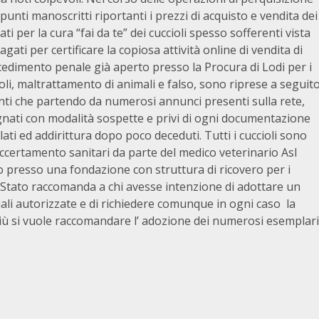
punti manoscritti riportanti i prezzi di acquisto e vendita dei
ati per la cura “fai da te” dei cuccioli spesso sofferenti vista
gati per certificare la copiosa attività online di vendita di
ocedimento penale già aperto presso la Procura di Lodi per i
cioli, maltrattamento di animali e falso, sono riprese a seguit
renti che partendo da numerosi annunci presenti sulla rete,
gnati con modalità sospette e privi di ogni documentazione
lati ed addirittura dopo poco deceduti. Tutti i cuccioli sono
certamento sanitari da parte del medico veterinario Asl
o presso una fondazione con struttura di ricovero per i
o Stato raccomanda a chi avesse intenzione di adottare un
ali autorizzate e di richiedere comunque in ogni caso la
iù si vuole raccomandare l’ adozione dei numerosi esemplari