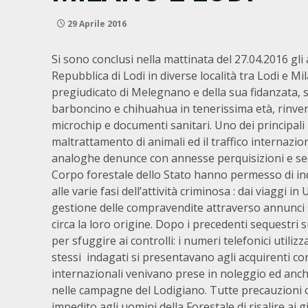
29 Aprile 2016
Si sono conclusi nella mattinata del 27.04.2016 gl
Repubblica di Lodi in diverse località tra Lodi e Mi
pregiudicato di Melegnano e della sua fidanzata, s
barboncino e chihuahua in tenerissima età, rinvenut
microchip e documenti sanitari. Uno dei principali
maltrattamento di animali ed il traffico internazion
analoghe denunce con annesse perquisizioni e seque
Corpo forestale dello Stato hanno permesso di indi
alle varie fasi dell’attività criminosa : dai viaggi in
gestione delle compravendite attraverso annunci su
circa la loro origine. Dopo i precedenti sequestri 
per sfuggire ai controlli: i numeri telefonici utilizz
stessi indagati si presentavano agli acquirenti con
internazionali venivano prese in noleggio ed anche 
nelle campagne del Lodigiano. Tutte precauzioni c
impedito agli uomini della Forestale di risalire ai 