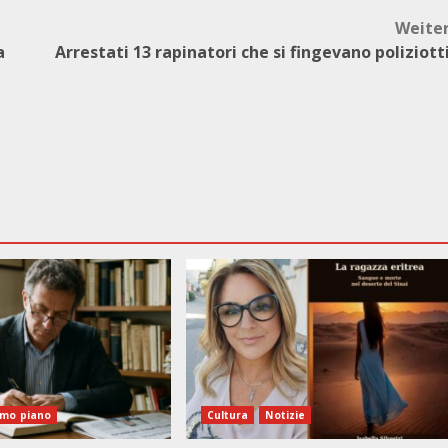
Weite
a
Arrestati 13 rapinatori che si fingevano poliziott
imo piano
Cultura
Notizie