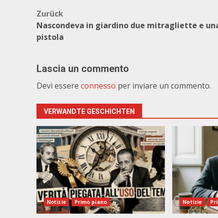
Beitragsnavigation
Zurück
Nascondeva in giardino due mitragliette e un
pistola
Lascia un commento
Devi essere
connesso
per inviare un commento.
VERWANDTE GESCHICHTEN
Notizie
Primo piano
Notizie
Pr