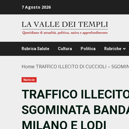
Zum
7 Agosto 2026
Inhalt
springen
Rubrica Salute
Cultura
Politica
Rubriche
Home
TRAFFICO ILLECITO DI CUCCIOLI – SGOM
Notizie
TRAFFICO ILLECITO
SGOMINATA BANDA
MILANO E LODI