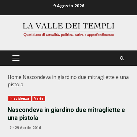
Zum
9 Agosto 2026
Inhalt
springen
PRIMÄRES
MENÜ
Home
Nascondeva in giardino due mitragliette e una
pistola
In evidenza
Varie
Nascondeva in giardino due mitragliette e
una pistola
29 Aprile 2016