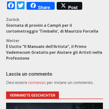
Facebook
Twitter
Share
Post
Beitragsnavigation
Zurück
Giornata di provini a Campli per il
cortometraggio ‘Timballo’, di Maurizio Forcella
Weiter
È Uscito “Il Manuale dell’Artista”, il Primo
Vademecum Gratuito per Aiutare gli Artisti nella
Professione
Lascia un commento
Devi essere
connesso
per inviare un commento.
VERWANDTE GESCHICHTEN