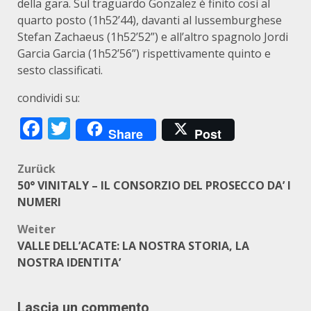
della gara. Sul traguardo Gonzalez è finito così al
quarto posto (1h52’44), davanti al lussemburghese
Stefan Zachaeus (1h52’52”) e all’altro spagnolo Jordi
Garcia Garcia (1h52’56”) rispettivamente quinto e
sesto classificati.
condividi su:
Facebook
Twitter
Share
Post
Beitragsnavigation
Zurück
50° VINITALY – IL CONSORZIO DEL PROSECCO DA’ I
NUMERI
Weiter
VALLE DELL’ACATE: LA NOSTRA STORIA, LA
NOSTRA IDENTITA’
Lascia un commento