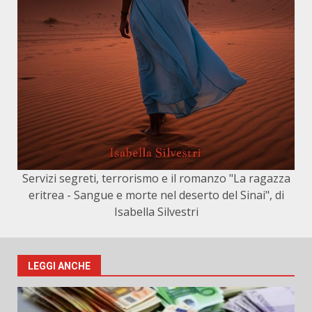
Servizi segreti, terrorismo e il romanzo "La ragazza
eritrea - Sangue e morte nel deserto del Sinai", di
Isabella Silvestri
LEGGI ANCHE