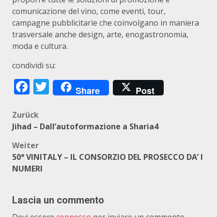
comunicazione del vino, come eventi, tour,
campagne pubblicitarie che coinvolgano in maniera
trasversale anche design, arte, enogastronomia,
moda e cultura.
condividi su:
Facebook
Twitter
Share
Post
Beitragsnavigation
Zurück
Jihad – Dall’autoformazione a Sharia4
Weiter
50° VINITALY – IL CONSORZIO DEL PROSECCO DA’ I
NUMERI
Lascia un commento