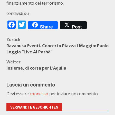
finanziamento del terrorismo.
condividi su:
Facebook
Twitter
Share
Post
Beitragsnavigation
Zurück
Ravanusa Eventi. Concerto Piazza I Maggio: Paolo
Loggia “Live Al Pashà”
Weiter
Insieme, di corsa per L’Aquila
Lascia un commento
Devi essere
connesso
per inviare un commento.
VERWANDTE GESCHICHTEN