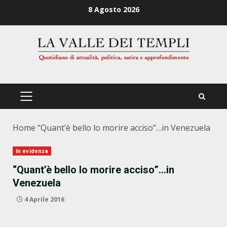
Zum
8 Agosto 2026
Inhalt
springen
PRIMÄRES
MENÜ
Home
“Quant’è bello lo morire acciso”…in Venezuela
In evidenza
“Quant’è bello lo morire acciso”…in
Venezuela
4 Aprile 2016