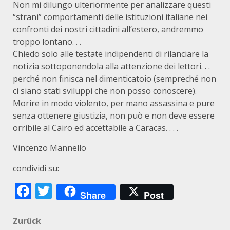
Non mi dilungo ulteriormente per analizzare questi
“strani” comportamenti delle istituzioni italiane nei
confronti dei nostri cittadini all’estero, andremmo
troppo lontano. . .
Chiedo solo alle testate indipendenti di rilanciare la
notizia sottoponendola alla attenzione dei lettori. . .
perché non finisca nel dimenticatoio (sempreché non
ci siano stati sviluppi che non posso conoscere).
Morire in modo violento, per mano assassina e pure
senza ottenere giustizia, non può e non deve essere
orribile al Cairo ed accettabile a Caracas. . . .
Vincenzo Mannello
condividi su:
Facebook
Twitter
Share
Post
Beitragsnavigation
Zurück