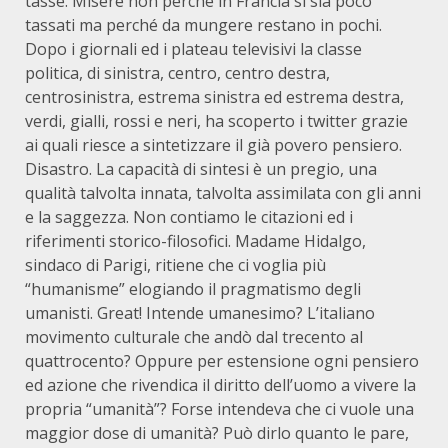
tasse. Misere non perché in Francia si sia poco
tassati ma perché da mungere restano in pochi.
Dopo i giornali ed i plateau televisivi la classe
politica, di sinistra, centro, centro destra,
centrosinistra, estrema sinistra ed estrema destra,
verdi, gialli, rossi e neri, ha scoperto i twitter grazie
ai quali riesce a sintetizzare il già povero pensiero.
Disastro. La capacità di sintesi è un pregio, una
qualità talvolta innata, talvolta assimilata con gli anni
e la saggezza. Non contiamo le citazioni ed i
riferimenti storico-filosofici. Madame Hidalgo,
sindaco di Parigi, ritiene che ci voglia più
“humanisme” elogiando il pragmatismo degli
umanisti. Great! Intende umanesimo? L’italiano
movimento culturale che andò dal trecento al
quattrocento? Oppure per estensione ogni pensiero
ed azione che rivendica il diritto dell’uomo a vivere la
propria “umanità”? Forse intendeva che ci vuole una
maggior dose di umanità? Può dirlo quanto le pare,