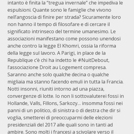
intanto è finita la “tregua invernale” che impediva le
espulsioni. Quante sono le famiglie che vivono
nell’angoscia di finire per strada? Sicuramente loro
non hanno il tempo di filosofare e di cercare il
significato intrinseco del termine umanesimo. Le
associazioni manifestano come possono unendosi
anche contro la legge El Khomri, ossia la riforma
della legge sul lavoro. A Parigi, in place de la
Republique c’è chi ha indetto le #NuitDebout,
l’associazione Droit au Logement compresa.
Saranno anche solo qualche decina o qualche
migliaia ma stanno facendo emuli in tutta la Francia.
Notti insonni, riuniti intorno ad una piazza,
convergenze di lotte. Io non li sottovaluterei fossi in
Hollande, Valls, Fillons, Sarkozy… insomma fossi nei
panni di un politico, di sinistra o di destra che dir si
voglia, smetterei di preoccuparmi delle elezioni
presidenziali del 2017 alle quali sono in tanti ad
ambire. Sono molti i francesi a scivolare verso il