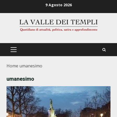
Zum
9 Agosto 2026
Inhalt
springen
PRIMÄRES
MENÜ
Home
umanesimo
umanesimo