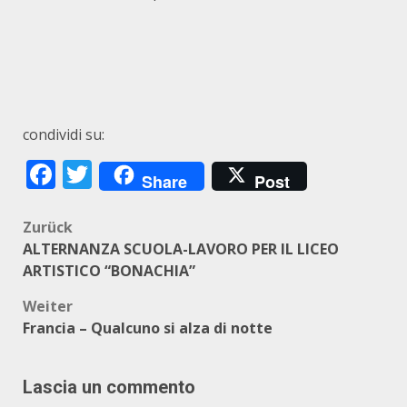
condividi su:
Facebook
Twitter
Share
Post
Beitragsnavigation
Zurück
ALTERNANZA SCUOLA-LAVORO PER IL LICEO
ARTISTICO “BONACHIA”
Weiter
Francia – Qualcuno si alza di notte
Lascia un commento