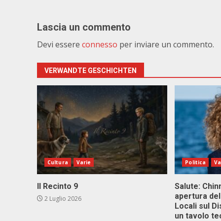
Lascia un commento
Devi essere
connesso
per inviare un commento.
VERWANDTE GESCHICHTEN
Cultura
Varie
Politica
Va
Il Recinto 9
Salute: Chinn
apertura del
2 Luglio 2026
Locali sul D
un tavolo te