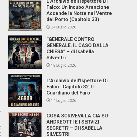
L’Archivio dell’Ispettore Di
Falco: Un Incubo Arancione
Accende la Notte nel Ventre
del Porto (Capitolo 33)
n
24 Luglio 2026
“GENERALE CONTRO
GENERALE. IL CASO DALLA
CHIESA” – di Isabella
Silvestri
19 Luglio 2026
L’Archivio dell’Ispettore Di
Falco | Capitolo 32: Il
Guardiano del Faro
14 Luglio 2026
r
COSA SCRIVEVA LA CIA SU
,
ANDREOTTI E I SERVIZI
E
SEGRETI? – DI ISABELLA
E
SILVESTRI