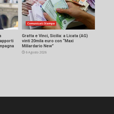
Comunicati Stampa
a
Gratta e Vinci, Sicilia: a Licata (AG)
rapporti
vinti 20mila euro con “Maxi
campagna
Miliardario New”
6 Agosto 2026