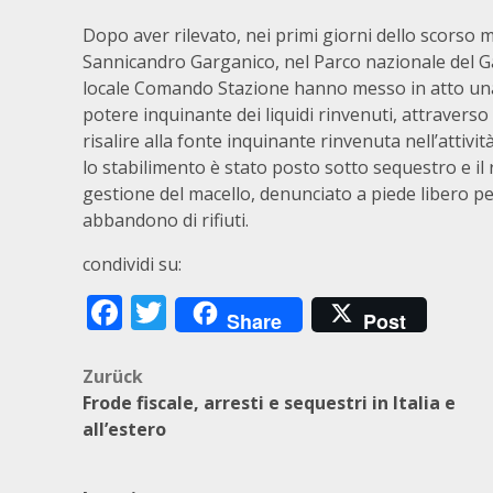
Dopo aver rilevato, nei primi giorni dello scorso m
Sannicandro Garganico, nel Parco nazionale del Gar
locale Comando Stazione hanno messo in atto una a
potere inquinante dei liquidi rinvenuti, attraverso
risalire alla fonte inquinante rinvenuta nell’attivi
lo stabilimento è stato posto sotto sequestro e il 
gestione del macello, denunciato a piede libero 
abbandono di rifiuti.
condividi su:
Facebook
Twitter
Share
Post
Beitragsnavigation
Zurück
Frode fiscale, arresti e sequestri in Italia e
all’estero