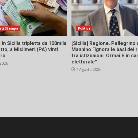
ati Stampa
Politica
in Sicilia tripletta da 100mila
[Sicilia] Regione. Pellegrino 
tto, a Misilmeri (PA) vinti
Mannino “Ignora le basi dei 
uro
fra istizuaioni. Ormai è in 
elettorale”
 2026
7 Agosto 2026