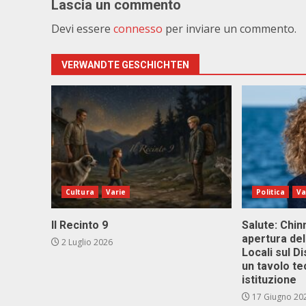
Lascia un commento
Devi essere
connesso
per inviare un commento.
VERWANDTE GESCHICHTEN
Cultura
Varie
Politica
Va
Il Recinto 9
Salute: Chinn
apertura del
2 Luglio 2026
Locali sul D
un tavolo te
istituzione
17 Giugno 20