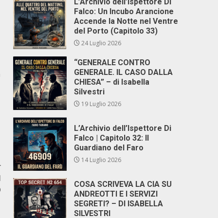
L’Archivio dell’Ispettore Di
Falco: Un Incubo Arancione
Accende la Notte nel Ventre
del Porto (Capitolo 33)
24 Luglio 2026
“GENERALE CONTRO
GENERALE. IL CASO DALLA
a
CHIESA” – di Isabella
Silvestri
19 Luglio 2026
L’Archivio dell’Ispettore Di
Falco | Capitolo 32: Il
Guardiano del Faro
14 Luglio 2026
r
I
COSA SCRIVEVA LA CIA SU
O
ANDREOTTI E I SERVIZI
SEGRETI? – DI ISABELLA
SILVESTRI