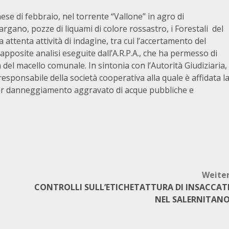
ese di febbraio, nel torrente “Vallone” in agro di
gano, pozze di liquami di colore rossastro, i Forestali del
ttenta attività di indagine, tra cui l’accertamento del
 apposite analisi eseguite dall’A.R.P.A., che ha permesso di
tà del macello comunale. In sintonia con l’Autorità Giudiziaria,
responsabile della società cooperativa alla quale è affidata l
per danneggiamento aggravato di acque pubbliche e
Weite
CONTROLLI SULL’ETICHETATTURA DI INSACCAT
NEL SALERNITAN