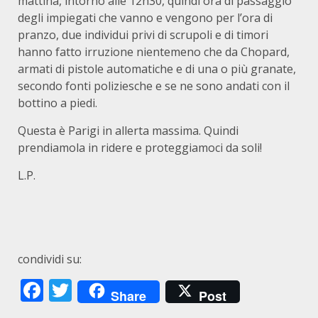
mattina, intorno alle 12h30, quindi ora di passaggio
degli impiegati che vanno e vengono per l’ora di
pranzo, due individui privi di scrupoli e di timori
hanno fatto irruzione nientemeno che da Chopard,
armati di pistole automatiche e di una o più granate,
secondo fonti poliziesche e se ne sono andati con il
bottino a piedi.
Questa è Parigi in allerta massima. Quindi
prendiamola in ridere e proteggiamoci da soli!
L.P.
condividi su:
Facebook
Twitter
Share
Post