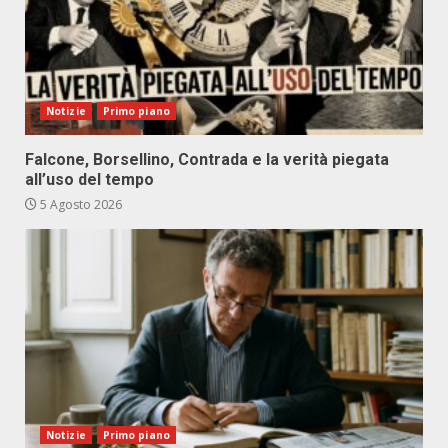
Notizie
Primo piano
Falcone, Borsellino, Contrada e la verità piegata
all’uso del tempo
5 Agosto 2026
Notizie
Primo piano