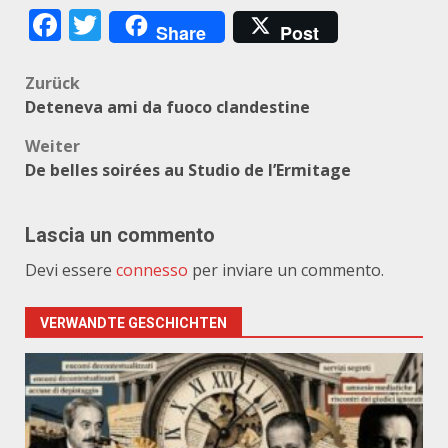
Facebook
Twitter
Share
Post
Beitragsnavigation
Zurück
Deteneva ami da fuoco clandestine
Weiter
De belles soirées au Studio de l’Ermitage
Lascia un commento
Devi essere
connesso
per inviare un commento.
VERWANDTE GESCHICHTEN