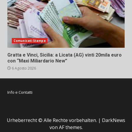
Comunicati Stampa
Gratta e Vinci, Sicilia: a Licata (AG) vinti 20mila euro
con “Maxi Miliardario New”
6 Agosto 2026
Info e Contatti
Urheberrecht © Alle Rechte vorbehalten.
|
DarkNews
von AF themes.