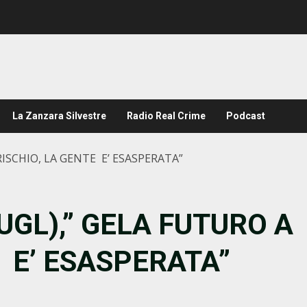
La Zanzara Silvestre
Radio Real Crime
Podcast
RISCHIO, LA GENTE E’ ESASPERATA”
UGL),” GELA FUTURO A
E E’ ESASPERATA”