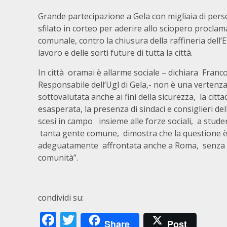
Grande partecipazione a Gela con migliaia di pe
sfilato in corteo per aderire allo sciopero proclam
comunale, contro la chiusura della raffineria dell’E
lavoro e delle sorti future di tutta la città.
In città oramai è allarme sociale – dichiara Franco
Responsabile dell’Ugl di Gela,- non è una vertenza
sottovalutata anche ai fini della sicurezza, la citt
esasperata, la presenza di sindaci e consiglieri dell
scesi in campo insieme alle forze sociali, a studen
tanta gente comune, dimostra che la questione è 
adeguatamente affrontata anche a Roma, senza per
comunità”.
condividi su:
Facebook
Twitter
Share
Post