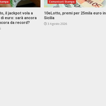
Stampa
Comunicati Stampa
o, il jackpot vola a
10eLotto, premi per 25mila euro in
i di euro: sarà ancora
Sicilia
ncora da record?
3 Agosto 2026
6