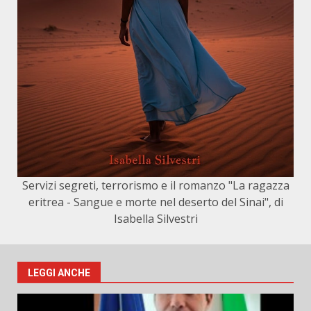
Servizi segreti, terrorismo e il romanzo "La ragazza
eritrea - Sangue e morte nel deserto del Sinai", di
Isabella Silvestri
LEGGI ANCHE