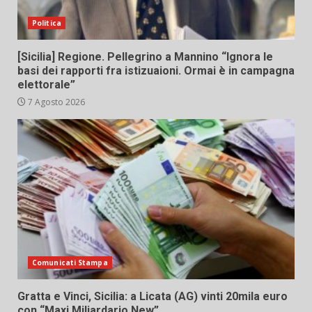
Politica
[Sicilia] Regione. Pellegrino a Mannino “Ignora le
basi dei rapporti fra istizuaioni. Ormai è in campagna
elettorale”
7 Agosto 2026
Comunicati Stampa
Gratta e Vinci, Sicilia: a Licata (AG) vinti 20mila euro
con “Maxi Miliardario New”