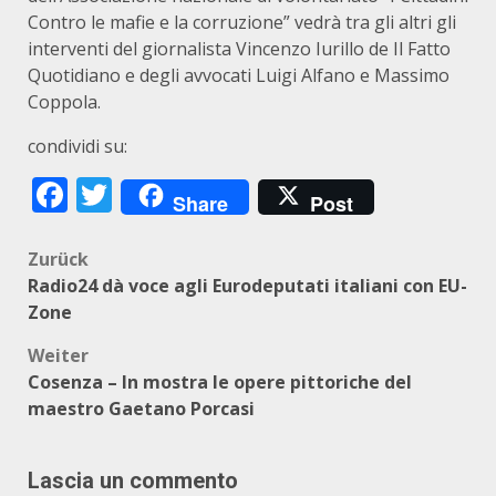
Contro le mafie e la corruzione” vedrà tra gli altri gli
interventi del giornalista Vincenzo Iurillo de Il Fatto
Quotidiano e degli avvocati Luigi Alfano e Massimo
Coppola.
condividi su:
Facebook
Twitter
Share
Post
Beitragsnavigation
Zurück
Radio24 dà voce agli Eurodeputati italiani con EU-
Zone
Weiter
Cosenza – In mostra le opere pittoriche del
maestro Gaetano Porcasi
Lascia un commento